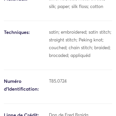
silk; paper; silk floss; cotton
Techniques:
satin; embroidered; satin stitch;
straight stitch; Peking knot;
couched; chain stitch; braided;
brocaded; appliquéd
Numéro
T85.0724
d'Identification:
Ligne de Crédit:
Don de Fred Braida