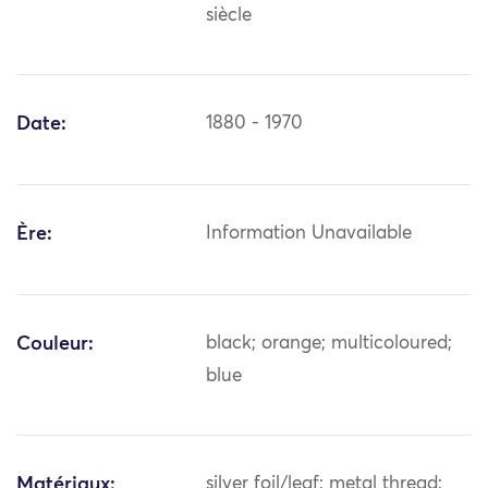
siècle
Date:
1880 - 1970
Ère:
Information Unavailable
Couleur:
black; orange; multicoloured;
blue
Matériaux:
silver foil/leaf; metal thread;