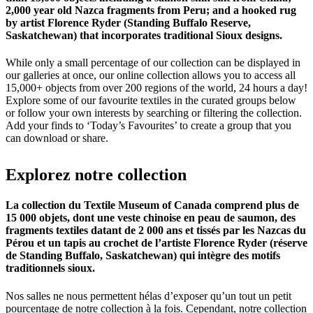
2,000 year old Nazca fragments from Peru; and a hooked rug
by artist Florence Ryder (Standing Buffalo Reserve,
Saskatchewan) that incorporates traditional Sioux designs.
While only a small percentage of our collection can be displayed in
our galleries at once, our online collection allows you to access all
15,000+ objects from over 200 regions of the world, 24 hours a day!
Explore some of our favourite textiles in the curated groups below
or follow your own interests by searching or filtering the collection.
Add your finds to ‘Today’s Favourites’ to create a group that you
can download or share.
Explorez
notre
collection
La collection du Textile Museum of Canada comprend plus de
15 000 objets, dont une veste chinoise en peau de saumon, des
fragments textiles datant de 2 000 ans et tissés par les Nazcas du
Pérou et un tapis au crochet de l’artiste Florence Ryder (réserve
de Standing Buffalo, Saskatchewan) qui intègre des motifs
traditionnels sioux.
Nos salles ne nous permettent hélas d’exposer qu’un tout un petit
pourcentage de notre collection à la fois. Cependant, notre collection