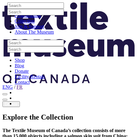
Skip to content
Search
Site Logo
Search
Visit
Search
Search
Programming
Collection
Join & Support
About The Museum
Search
Search
Search
Search
Shop
Blog
Donate
Facility Rentals
Contact
ENG
/
FR
Facebook
Instagram
Youtube
Donate
Explore
the
Collection
The Textile Museum of Canada’s collection consists of more
than 15,000 objects including a salmon skin suit from China;