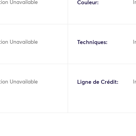
tion Unavailable
Couleur:
I
tion Unavailable
Techniques:
I
tion Unavailable
Ligne de Crédit:
I