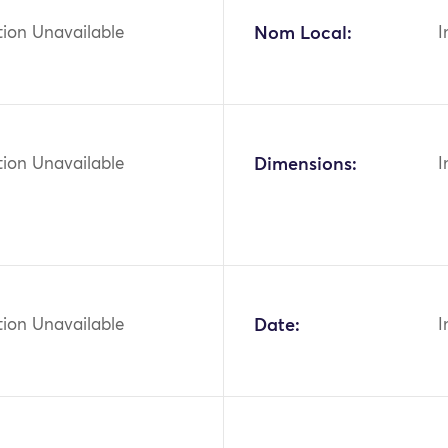
tion Unavailable
Nom Local:
I
tion Unavailable
Dimensions:
I
tion Unavailable
Date:
I