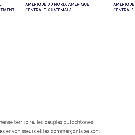
E
AMÉRIQUE DU NORD: AMÉRIQUE
AMÉRIQUE
TEMENT
CENTRALE, GUATEMALA
CENTRALE
O
ense territoire, les peuples autochtones
 les envahisseurs et les commerçants se sont