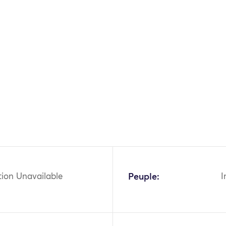
tion Unavailable
Peuple:
I