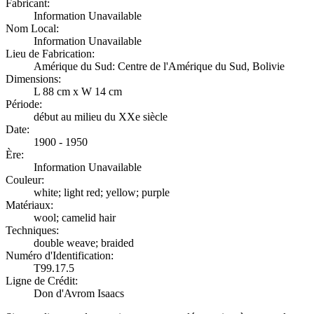
Fabricant:
Information Unavailable
Nom Local:
Information Unavailable
Lieu de Fabrication:
Amérique du Sud: Centre de l'Amérique du Sud, Bolivie
Dimensions:
L 88 cm x W 14 cm
Période:
début au milieu du XXe siècle
Date:
1900 - 1950
Ère:
Information Unavailable
Couleur:
white; light red; yellow; purple
Matériaux:
wool; camelid hair
Techniques:
double weave; braided
Numéro d'Identification:
T99.17.5
Ligne de Crédit:
Don d'Avrom Isaacs