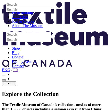
Skip to content
Search
Site Logo
Search
Visit
Search
Search
Programming
Collection
Join & Support
About The Museum
Search
Search
Search
Search
Shop
Blog
Donate
Facility Rentals
Contact
ENG
/
FR
Facebook
Instagram
Youtube
Donate
Explore
the
Collection
The Textile Museum of Canada’s collection consists of more
than 15,000 objects including a salmon skin suit from China;