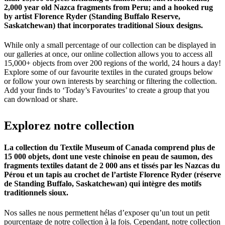
2,000 year old Nazca fragments from Peru; and a hooked rug
by artist Florence Ryder (Standing Buffalo Reserve,
Saskatchewan) that incorporates traditional Sioux designs.
While only a small percentage of our collection can be displayed in
our galleries at once, our online collection allows you to access all
15,000+ objects from over 200 regions of the world, 24 hours a day!
Explore some of our favourite textiles in the curated groups below
or follow your own interests by searching or filtering the collection.
Add your finds to ‘Today’s Favourites’ to create a group that you
can download or share.
Explorez
notre
collection
La collection du Textile Museum of Canada comprend plus de
15 000 objets, dont une veste chinoise en peau de saumon, des
fragments textiles datant de 2 000 ans et tissés par les Nazcas du
Pérou et un tapis au crochet de l’artiste Florence Ryder (réserve
de Standing Buffalo, Saskatchewan) qui intègre des motifs
traditionnels sioux.
Nos salles ne nous permettent hélas d’exposer qu’un tout un petit
pourcentage de notre collection à la fois. Cependant, notre collection