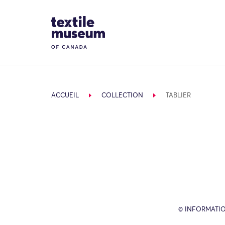
Skip to content
Site Logo
ACCUEIL
COLLECTION
TABLIER
© INFORMATIO