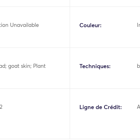
tion Unavailable
Couleur:
I
ad; goat skin; Plant
Techniques:
b
2
Ligne de Crédit:
A