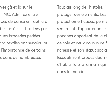
vés çà et là sur le
Tout au long de l’histoire, i
du TMC. Admirez entre
protéger des éléments. Les
jupes de danse en raphia à
protection efficaces, perme
bes tissées et brodées par
sentiment d’appartenance 
ques broderies perlées
ponchos apportent de la chal
ions textiles ont survécu au
de soie et ceux cousus de fi
 l’importance de certains
richesse et son statut soci
nts dans de nombreuses
lesquels sont brodés des m
d’habits faits à la main qu
dans le monde.