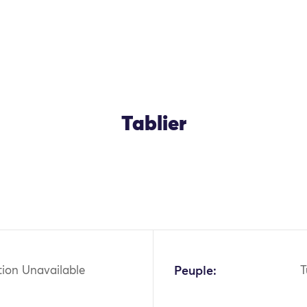
Tablier
OK
tion Unavailable
Peuple:
T