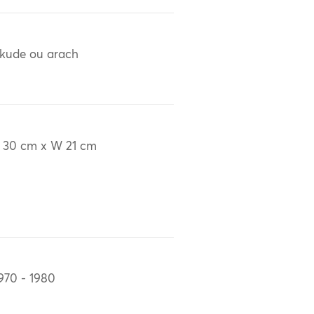
kude ou arach
 30 cm x W 21 cm
970 - 1980