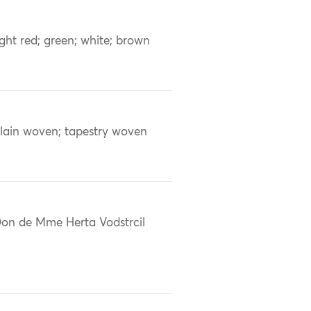
ight red; green; white; brown
lain woven; tapestry woven
on de Mme Herta Vodstrcil