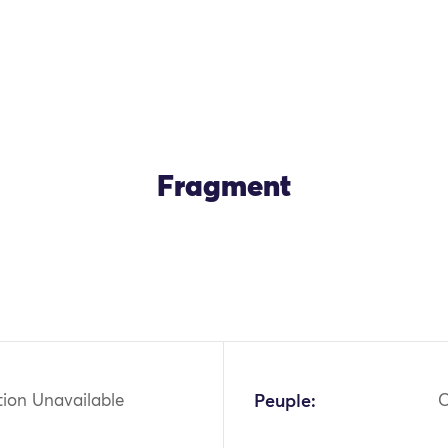
Fragment
tion Unavailable
Peuple:
C