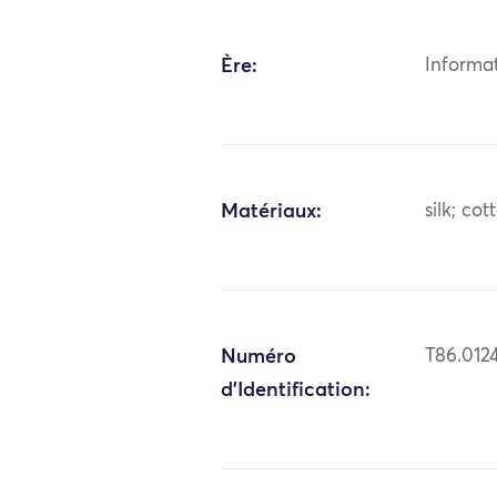
Ère:
Informa
Matériaux:
silk; cot
Numéro
T86.012
d'Identification: