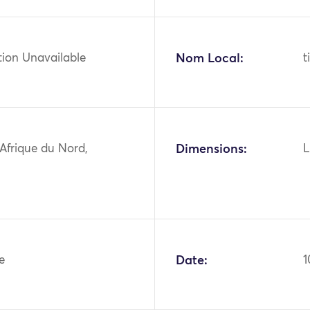
tion Unavailable
Nom Local:
t
 Afrique du Nord,
Dimensions:
L
le
Date:
1