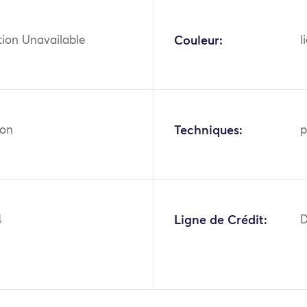
tion Unavailable
Couleur:
l
ton
Techniques:
p
4
Ligne de Crédit:
D