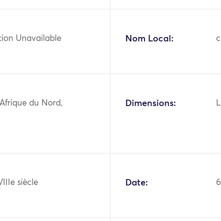
tion Unavailable
Nom Local:
c
 Afrique du Nord,
Dimensions:
L
IIIe siècle
Date:
6