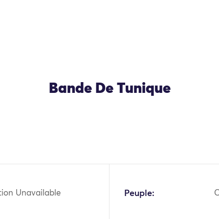
Bande De Tunique
OK
tion Unavailable
Peuple:
C