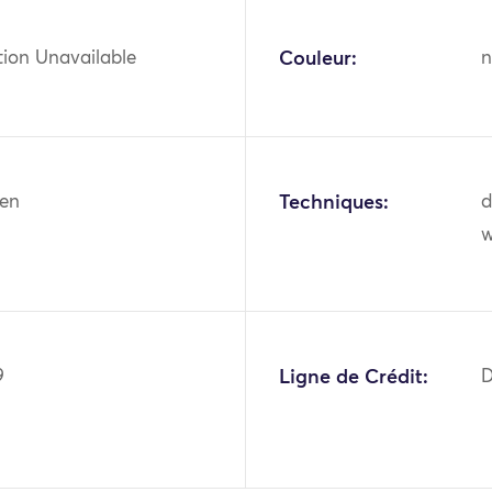
tion Unavailable
Couleur:
n
nen
Techniques:
d
w
9
Ligne de Crédit:
D