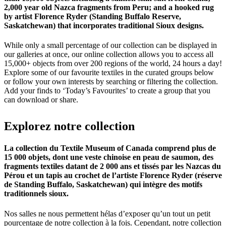
2,000 year old Nazca fragments from Peru; and a hooked rug
by artist Florence Ryder (Standing Buffalo Reserve,
Saskatchewan) that incorporates traditional Sioux designs.
While only a small percentage of our collection can be displayed in
our galleries at once, our online collection allows you to access all
15,000+ objects from over 200 regions of the world, 24 hours a day!
Explore some of our favourite textiles in the curated groups below
or follow your own interests by searching or filtering the collection.
Add your finds to ‘Today’s Favourites’ to create a group that you
can download or share.
Explorez
notre
collection
La collection du Textile Museum of Canada comprend plus de
15 000 objets, dont une veste chinoise en peau de saumon, des
fragments textiles datant de 2 000 ans et tissés par les Nazcas du
Pérou et un tapis au crochet de l’artiste Florence Ryder (réserve
de Standing Buffalo, Saskatchewan) qui intègre des motifs
traditionnels sioux.
Nos salles ne nous permettent hélas d’exposer qu’un tout un petit
pourcentage de notre collection à la fois. Cependant, notre collection