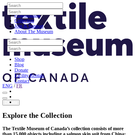
Skip to content
Search
Site Logo
Search
Visit
Search
Search
Programming
Collection
Join & Support
About The Museum
Search
Search
Search
Search
Shop
Blog
Donate
Facility Rentals
Contact
ENG
/
FR
Facebook
Instagram
Youtube
Donate
Explore
the
Collection
The Textile Museum of Canada’s collection consists of more
than 15,000 objects including a salmon skin suit from China;