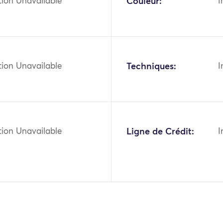
tion Unavailable
Couleur:
I
tion Unavailable
Techniques:
I
tion Unavailable
Ligne de Crédit:
I