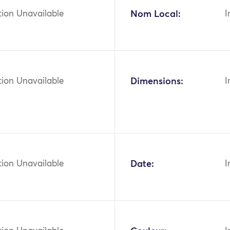
tion Unavailable
Nom Local:
I
tion Unavailable
Dimensions:
I
tion Unavailable
Date:
I