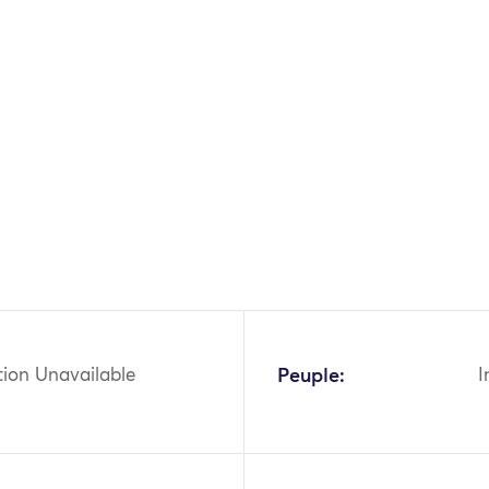
OK
tion Unavailable
Peuple:
I