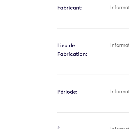
Fabricant:
Informa
Lieu de
Informa
Fabrication:
Période:
Informa