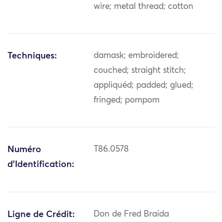
wire; metal thread; cotton
Techniques:
damask; embroidered;
couched; straight stitch;
appliquéd; padded; glued;
fringed; pompom
Numéro
T86.0578
d'Identification:
Ligne de Crédit:
Don de Fred Braida