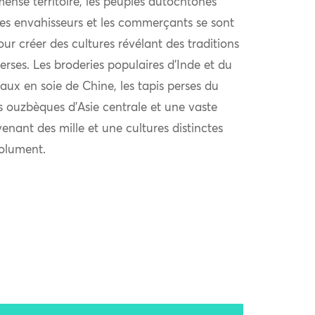
ense territoire, les peuples autochtones
 les envahisseurs et les commerçants se sont
r créer des cultures révélant des traditions
verses. Les broderies populaires d’Inde et du
aux en soie de Chine, les tapis perses du
s ouzbèques d’Asie centrale et une vaste
venant des mille et une cultures distinctes
solument.