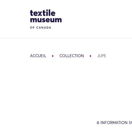
Skip to content
Site Logo
ACCUEIL
COLLECTION
JUPE
© INFORMATION SU