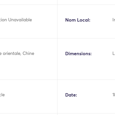
tion Unavailable
Nom Local:
I
ie orientale, Chine
Dimensions:
L
cle
Date:
1