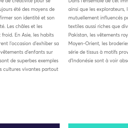
uve de créativité pour se
Dans l’ensemble de cet imm
ujours été des moyens de
ainsi que les explorateurs,
firmer son identité et son
mutuellement influencés pou
 Les châles et les
textiles aussi riches que di
froid. En Asie, les habits
Pakistan, les vêtements roy
rent l’occasion d’exhiber sa
Moyen-Orient, les broderie
s vêtements d’enfants sur
série de tissus à motifs pro
s sont de superbes exemples
d’Indonésie sont à voir ab
es cultures vivantes partout