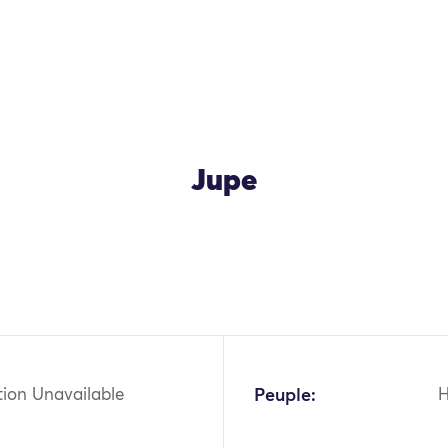
Jupe
OK
tion Unavailable
Peuple: