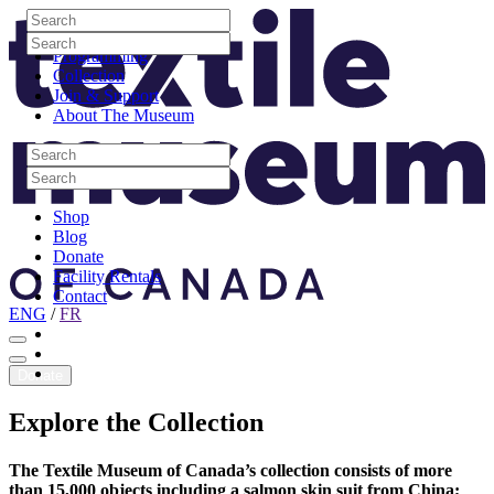
Skip to content
Search
Site Logo
Search
Visit
Search
Search
Programming
Collection
Join & Support
About The Museum
Search
Search
Search
Search
Shop
Blog
Donate
Facility Rentals
Contact
ENG
/
FR
Facebook
Instagram
Youtube
Donate
Explore
the
Collection
The Textile Museum of Canada’s collection consists of more
than 15,000 objects including a salmon skin suit from China;