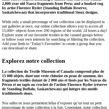
2,000 year old Nazca fragments from Peru; and a hooked rug
by artist Florence Ryder (Standing Buffalo Reserve,
Saskatchewan) that incorporates traditional Sioux designs.
While only a small percentage of our collection can be displayed in
our galleries at once, our online collection allows you to access all
15,000+ objects from over 200 regions of the world, 24 hours a day!
Explore some of our favourite textiles in the curated groups below
or follow your own interests by searching or filtering the collection.
Add your finds to ‘Today’s Favourites’ to create a group that you
can download or share.
Explorez
notre
collection
La collection du Textile Museum of Canada comprend plus de
15 000 objets, dont une veste chinoise en peau de saumon, des
fragments textiles datant de 2 000 ans et tissés par les Nazcas du
Pérou et un tapis au crochet de l’artiste Florence Ryder (réserve
de Standing Buffalo, Saskatchewan) qui intègre des motifs
traditionnels sioux.
Nos salles ne nous permettent hélas d’exposer qu’un tout un petit
pourcentage de notre collection à la fois. Cependant, notre collection