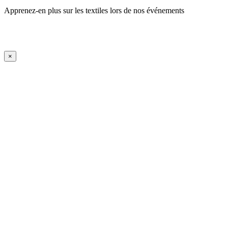
Apprenez-en plus sur les textiles lors de nos événements
En savoir plus
iFrame Title
×