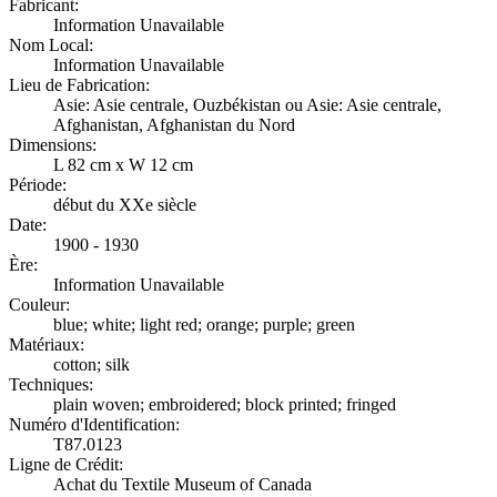
Fabricant:
Information Unavailable
Nom Local:
Information Unavailable
Lieu de Fabrication:
Asie: Asie centrale, Ouzbékistan ou Asie: Asie centrale,
Afghanistan, Afghanistan du Nord
Dimensions:
L 82 cm x W 12 cm
Période:
début du XXe siècle
Date:
1900 - 1930
Ère:
Information Unavailable
Couleur:
blue; white; light red; orange; purple; green
Matériaux:
cotton; silk
Techniques:
plain woven; embroidered; block printed; fringed
Numéro d'Identification:
T87.0123
Ligne de Crédit:
Achat du Textile Museum of Canada