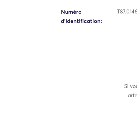
Numéro
T87.014
d'Identification:
Si vo
arte