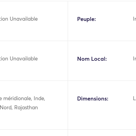
tion Unavailable
Peuple:
I
tion Unavailable
Nom Local:
I
ie méridionale, Inde,
Dimensions:
L
 Nord, Rajasthan