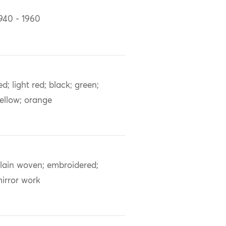
940 - 1960
ed; light red; black; green;
ellow; orange
lain woven; embroidered;
irror work