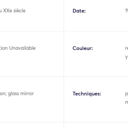
u XXe siècle
Date:
1
tion Unavailable
Couleur:
r
y
ton; glass mirror
Techniques:
p
m