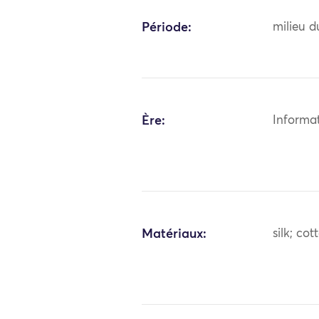
Période:
milieu d
Ère:
Informa
Matériaux:
silk; cot