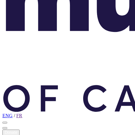
ENG
/
FR
Donate