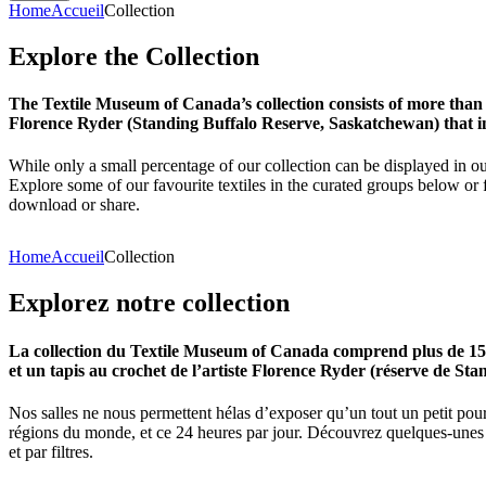
Home
Accueil
Collection
Explore
the
Collection
The Textile Museum of Canada’s collection consists of more than
Florence Ryder (Standing Buffalo Reserve, Saskatchewan) that in
While only a small percentage of our collection can be displayed in ou
Explore some of our favourite textiles in the curated groups below or f
download or share.
Home
Accueil
Collection
Explorez
notre
collection
La collection du Textile Museum of Canada comprend plus de 15 00
et un tapis au crochet de l’artiste Florence Ryder (réserve de Sta
Nos salles ne nous permettent hélas d’exposer qu’un tout un petit pour
régions du monde, et ce 24 heures par jour. Découvrez quelques-unes de
et par filtres.