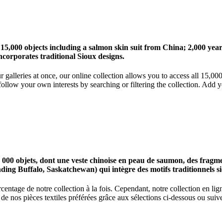
 15,000 objects including a salmon skin suit from China; 2,000 ye
corporates traditional Sioux designs.
r galleries at once, our online collection allows you to access all 15,0
ollow your own interests by searching or filtering the collection. Add y
0 objets, dont une veste chinoise en peau de saumon, des fragments
nding Buffalo, Saskatchewan) qui intègre des motifs traditionnels s
centage de notre collection à la fois. Cependant, notre collection en l
 nos pièces textiles préférées grâce aux sélections ci-dessous ou suive