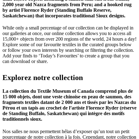
2,000 year old Nazca fragments from Peru; and a hooked rug
by artist Florence Ryder (Standing Buffalo Reserve,
Saskatchewan) that incorporates traditional Sioux designs.
While only a small percentage of our collection can be displayed in
our galleries at once, our online collection allows you to access all
15,000+ objects from over 200 regions of the world, 24 hours a day!
Explore some of our favourite textiles in the curated groups below
or follow your own interests by searching or filtering the collection.
Add your finds to ‘Today’s Favourites’ to create a group that you
can download or share.
Explorez
notre
collection
La collection du Textile Museum of Canada comprend plus de
15 000 objets, dont une veste chinoise en peau de saumon, des
fragments textiles datant de 2 000 ans et tissés par les Nazcas du
Pérou et un tapis au crochet de l’artiste Florence Ryder (réserve
de Standing Buffalo, Saskatchewan) qui intègre des motifs
traditionnels sioux.
Nos salles ne nous permettent hélas d’exposer qu’un tout un petit
pourcentage de notre collection à la fois. Cependant, notre collection