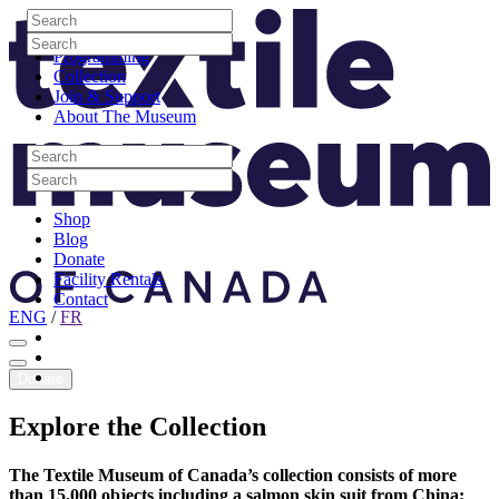
Skip to content
Search
Site Logo
Search
Visit
Search
Search
Programming
Collection
Join & Support
About The Museum
Search
Search
Search
Search
Shop
Blog
Donate
Facility Rentals
Contact
ENG
/
FR
Facebook
Instagram
Youtube
Donate
Explore
the
Collection
The Textile Museum of Canada’s collection consists of more
than 15,000 objects including a salmon skin suit from China;