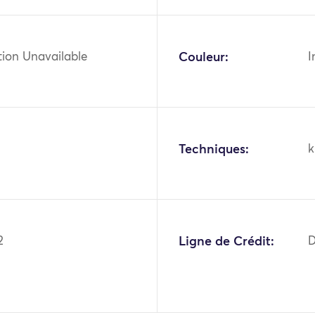
tion Unavailable
Couleur:
I
Techniques:
k
2
Ligne de Crédit:
D