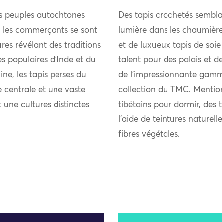
es peuples autochtones
Des tapis crochetés sembla
et les commerçants se sont
lumière dans les chaumièr
res révélant des traditions
et de luxueux tapis de soie
ies populaires d’Inde et du
talent pour des palais et d
ne, les tapis perses du
de l’impressionnante gamm
 centrale et une vaste
collection du TMC. Mention
t une cultures distinctes
tibétains pour dormir, des 
l’aide de teintures naturel
fibres végétales.