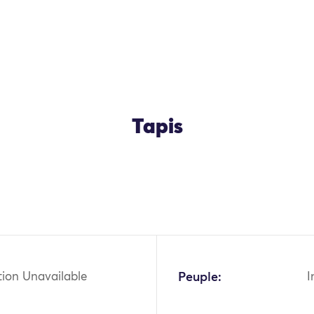
Tapis
OK
tion Unavailable
Peuple:
I