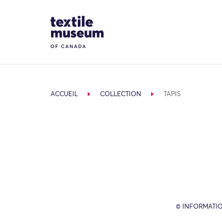
Skip to content
Site Logo
ACCUEIL
COLLECTION
TAPIS
© INFORMATIO