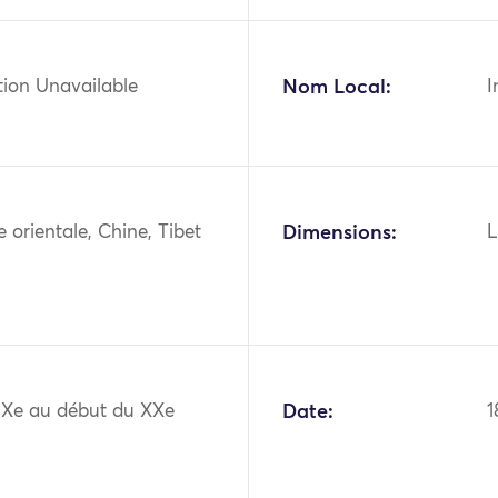
tion Unavailable
Nom Local:
I
ie orientale, Chine, Tibet
Dimensions:
L
XIXe au début du XXe
Date:
1