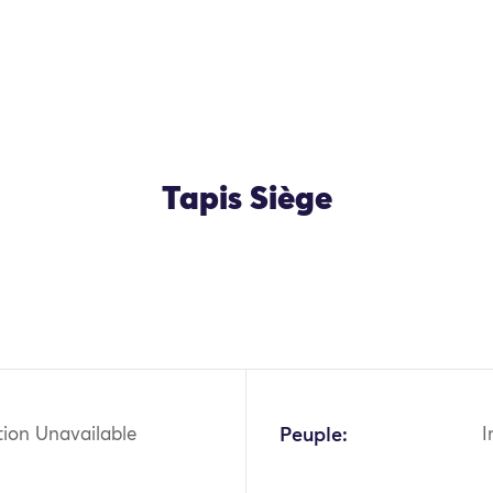
Tapis Siège
OK
tion Unavailable
Peuple:
I