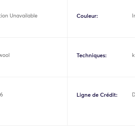
tion Unavailable
Couleur:
I
 wool
Techniques:
k
06
Ligne de Crédit:
D