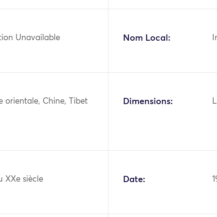
tion Unavailable
Nom Local:
I
ie orientale, Chine, Tibet
Dimensions:
L
u XXe siècle
Date:
1