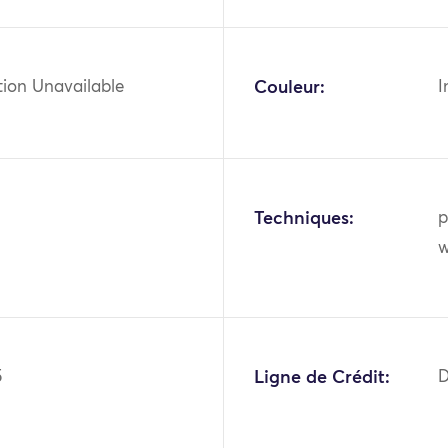
tion Unavailable
Couleur:
I
Techniques:
p
w
5
Ligne de Crédit:
D