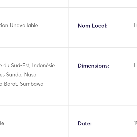
tion Unavailable
Nom Local:
I
ie du Sud-Est, Indonésie,
Dimensions:
L
îles Sunda, Nusa
a Barat, Sumbawa
le
Date:
1