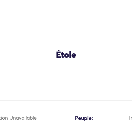
Étole
tion Unavailable
Peuple:
I