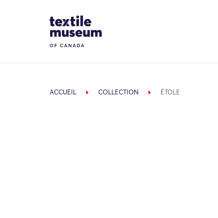
Skip to content
Site Logo
ACCUEIL
COLLECTION
ÉTOLE