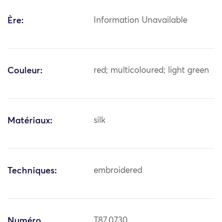
Ère:
Information Unavailable
Couleur:
red; multicoloured; light green
Matériaux:
silk
Techniques:
embroidered
Numéro
T87.0730