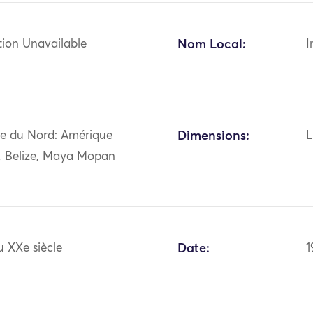
tion Unavailable
Nom Local:
I
e du Nord: Amérique
Dimensions:
L
e, Belize, Maya Mopan
u XXe siècle
Date:
1