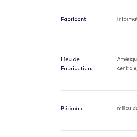
Fabricant:
Informa
Lieu de
Amériqu
Fabrication:
central
Période:
milieu d