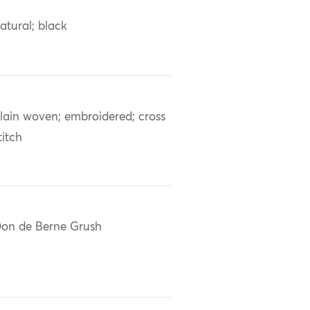
atural; black
lain woven; embroidered; cross
titch
on de Berne Grush