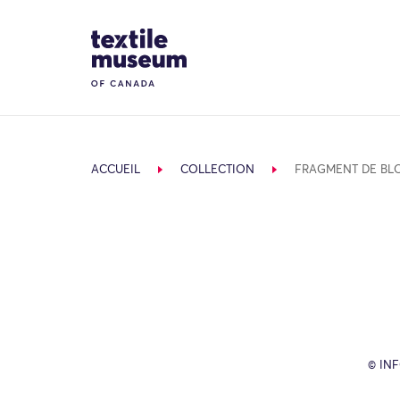
Skip to content
Site Logo
ACCUEIL
COLLECTION
FRAGMENT DE BL
© IN