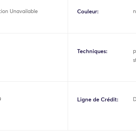
tion Unavailable
Couleur:
n
Techniques:
p
s
9
Ligne de Crédit:
D