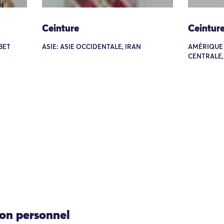
Ceinture
Ceintur
IBET
ASIE: ASIE OCCIDENTALE, IRAN
AMÉRIQUE
CENTRALE
ion personnel