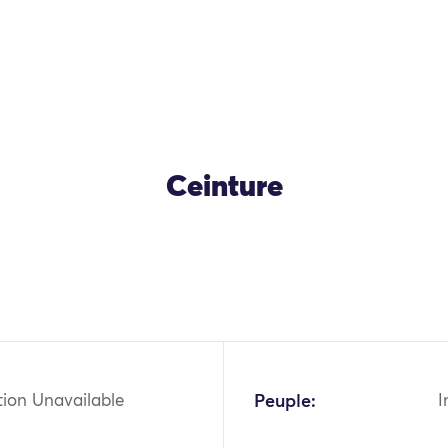
Ceinture
tion Unavailable
Peuple:
I