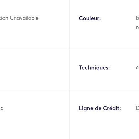
tion Unavailable
Couleur:
b
m
Techniques:
c
6c
Ligne de Crédit:
D