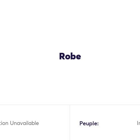
Robe
OK
tion Unavailable
Peuple:
I