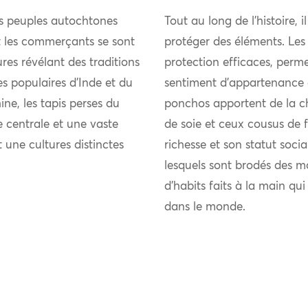
es peuples autochtones
Tout au long de l’histoire, i
et les commerçants se sont
protéger des éléments. Les
res révélant des traditions
protection efficaces, perme
ies populaires d’Inde et du
sentiment d’appartenance 
ne, les tapis perses du
ponchos apportent de la chal
 centrale et une vaste
de soie et ceux cousus de fi
t une cultures distinctes
richesse et son statut soci
lesquels sont brodés des m
d’habits faits à la main qu
dans le monde.