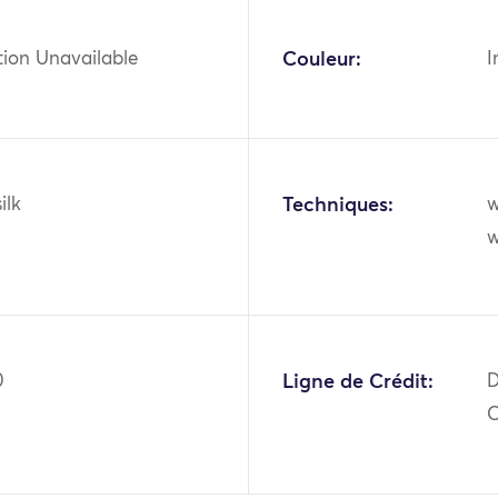
tion Unavailable
Couleur:
I
ilk
Techniques:
w
w
0
Ligne de Crédit:
D
O