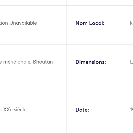
tion Unavailable
Nom Local:
k
ie méridionale, Bhoutan
Dimensions:
L
u XXe siècle
Date:
1