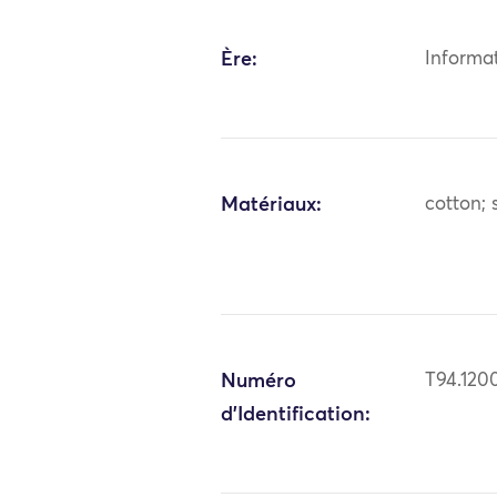
Ère:
Informa
Matériaux:
cotton; s
Numéro
T94.120
d'Identification: