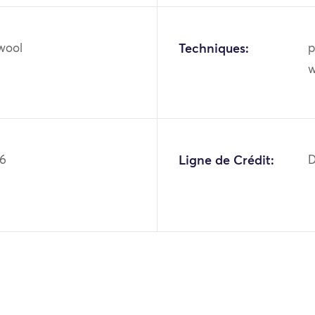
 wool
Techniques:
p
w
66
Ligne de Crédit:
D