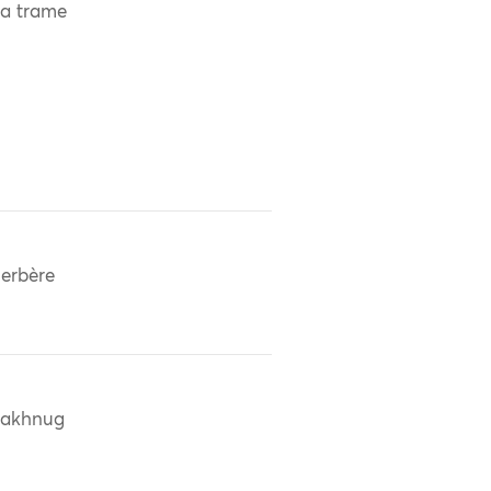
 la trame
erbère
bakhnug