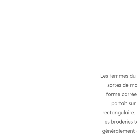
Les femmes du s
sortes de mo
forme carrée
portait su
rectangulaire. 
les broderies t
généralement d