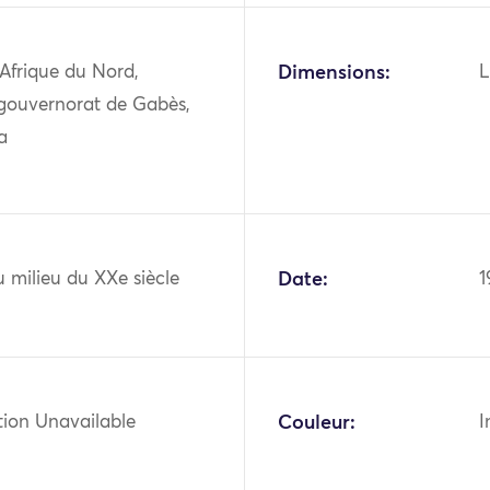
 Afrique du Nord,
Dimensions:
L
 gouvernorat de Gabès,
a
 milieu du XXe siècle
Date:
1
tion Unavailable
Couleur:
I