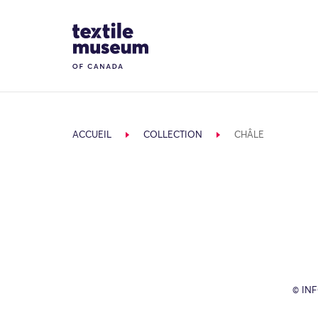
Skip to content
Site Logo
ACCUEIL
COLLECTION
CHÂLE
© IN