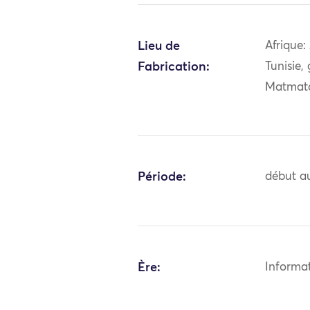
Lieu de
Afrique:
Fabrication:
Tunisie,
Matmat
Période:
début au
Ère:
Informa