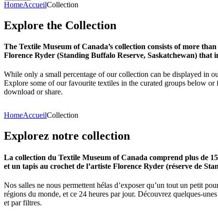
Home
Accueil
Collection
Explore
the
Collection
The Textile Museum of Canada’s collection consists of more than
Florence Ryder (Standing Buffalo Reserve, Saskatchewan) that in
While only a small percentage of our collection can be displayed in ou
Explore some of our favourite textiles in the curated groups below or f
download or share.
Home
Accueil
Collection
Explorez
notre
collection
La collection du Textile Museum of Canada comprend plus de 15 00
et un tapis au crochet de l’artiste Florence Ryder (réserve de Sta
Nos salles ne nous permettent hélas d’exposer qu’un tout un petit pour
régions du monde, et ce 24 heures par jour. Découvrez quelques-unes de
et par filtres.