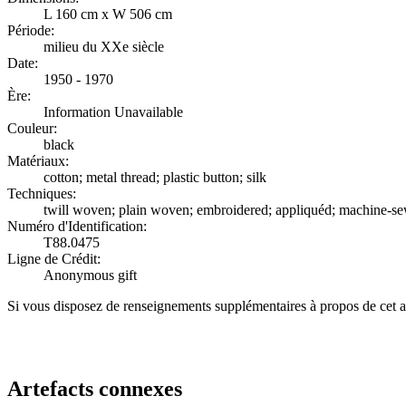
L 160 cm x W 506 cm
Période:
milieu du XXe siècle
Date:
1950 - 1970
Ère:
Information Unavailable
Couleur:
black
Matériaux:
cotton; metal thread; plastic button; silk
Techniques:
twill woven; plain woven; embroidered; appliquéd; machine-se
Numéro d'Identification:
T88.0475
Ligne de Crédit:
Anonymous gift
Si vous disposez de renseignements supplémentaires à propos de cet a
Recommencer la recherche
Artefacts connexes