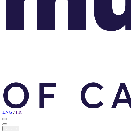
ENG
/
FR
Donate