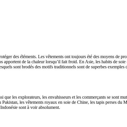
e protéger des éléments. Les vêtements ont toujours été des moyens de prot
portent de la chaleur lorsqu’il fait froid. En Asie, les habits de soie 
lesquels sont brodés des motifs traditionnels sont de superbes exemples d
si que les explorateurs, les envahisseurs et les commerçants se sont mutu
 du Pakistan, les vêtements royaux en soie de Chine, les tapis perses du
d’Indonésie sont à voir absolument.