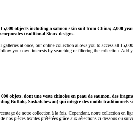
 15,000 objects including a salmon skin suit from China; 2,000 ye
corporates traditional Sioux designs.
r galleries at once, our online collection allows you to access all 15,0
ollow your own interests by searching or filtering the collection. Add y
0 objets, dont une veste chinoise en peau de saumon, des fragments
nding Buffalo, Saskatchewan) qui intègre des motifs traditionnels s
centage de notre collection à la fois. Cependant, notre collection en l
 nos pièces textiles préférées grâce aux sélections ci-dessous ou suive