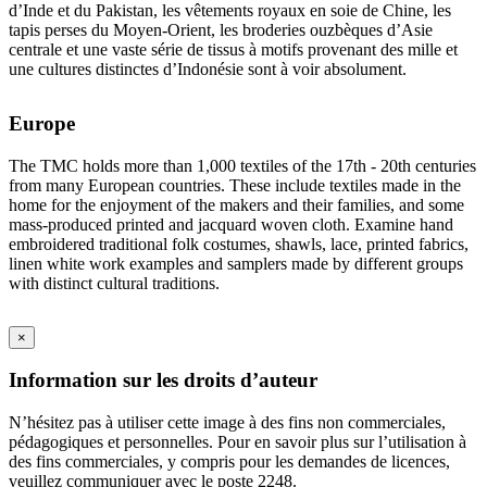
d’Inde et du Pakistan, les vêtements royaux en soie de Chine, les
tapis perses du Moyen-Orient, les broderies ouzbèques d’Asie
centrale et une vaste série de tissus à motifs provenant des mille et
une cultures distinctes d’Indonésie sont à voir absolument.
Europe
The TMC holds more than 1,000 textiles of the 17th - 20th centuries
from many European countries. These include textiles made in the
home for the enjoyment of the makers and their families, and some
mass-produced printed and jacquard woven cloth. Examine hand
embroidered traditional folk costumes, shawls, lace, printed fabrics,
linen white work examples and samplers made by different groups
with distinct cultural traditions.
×
Information sur les droits d’auteur
N’hésitez pas à utiliser cette image à des fins non commerciales,
pédagogiques et personnelles. Pour en savoir plus sur l’utilisation à
des fins commerciales, y compris pour les demandes de licences,
veuillez communiquer avec le poste 2248.