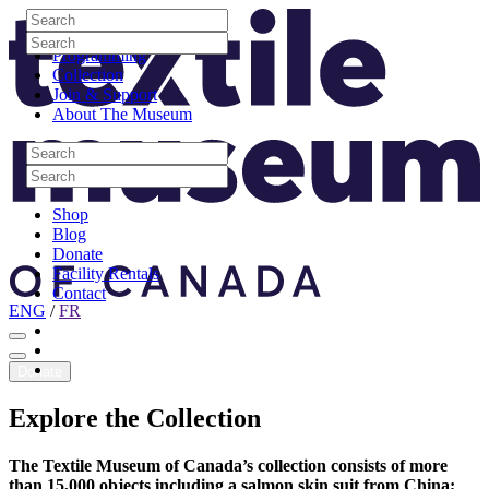
Skip to content
Search
Site Logo
Search
Visit
Search
Search
Programming
Collection
Join & Support
About The Museum
Search
Search
Search
Search
Shop
Blog
Donate
Facility Rentals
Contact
ENG
/
FR
Facebook
Instagram
Youtube
Donate
Explore
the
Collection
The Textile Museum of Canada’s collection consists of more
than 15,000 objects including a salmon skin suit from China;