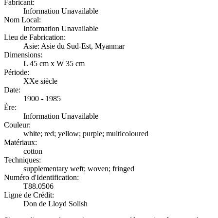
Fabricant:
Information Unavailable
Nom Local:
Information Unavailable
Lieu de Fabrication:
Asie: Asie du Sud-Est, Myanmar
Dimensions:
L 45 cm x W 35 cm
Période:
XXe siècle
Date:
1900 - 1985
Ère:
Information Unavailable
Couleur:
white; red; yellow; purple; multicoloured
Matériaux:
cotton
Techniques:
supplementary weft; woven; fringed
Numéro d'Identification:
T88.0506
Ligne de Crédit:
Don de Lloyd Solish