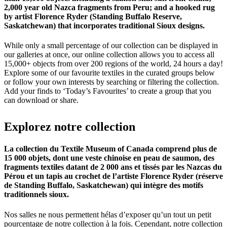
2,000 year old Nazca fragments from Peru; and a hooked rug
by artist Florence Ryder (Standing Buffalo Reserve,
Saskatchewan) that incorporates traditional Sioux designs.
While only a small percentage of our collection can be displayed in
our galleries at once, our online collection allows you to access all
15,000+ objects from over 200 regions of the world, 24 hours a day!
Explore some of our favourite textiles in the curated groups below
or follow your own interests by searching or filtering the collection.
Add your finds to ‘Today’s Favourites’ to create a group that you
can download or share.
Explorez
notre
collection
La collection du Textile Museum of Canada comprend plus de
15 000 objets, dont une veste chinoise en peau de saumon, des
fragments textiles datant de 2 000 ans et tissés par les Nazcas du
Pérou et un tapis au crochet de l’artiste Florence Ryder (réserve
de Standing Buffalo, Saskatchewan) qui intègre des motifs
traditionnels sioux.
Nos salles ne nous permettent hélas d’exposer qu’un tout un petit
pourcentage de notre collection à la fois. Cependant, notre collection