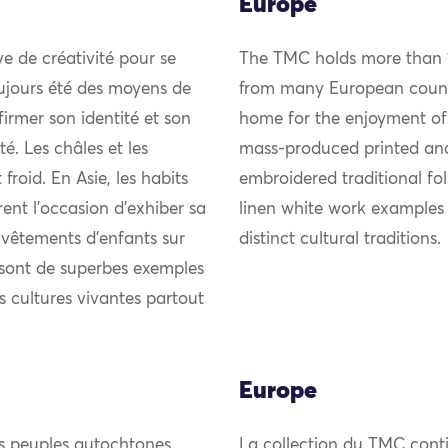
Europe
uve de créativité pour se
The TMC holds more than 1,
ujours été des moyens de
from many European countri
firmer son identité et son
home for the enjoyment of
 Les châles et les
mass-produced printed an
froid. En Asie, les habits
embroidered traditional fol
rent l’occasion d’exhiber sa
linen white work examples
s vêtements d’enfants sur
distinct cultural traditions.
s sont de superbes exemples
es cultures vivantes partout
Europe
es peuples autochtones
La collection du TMC conti