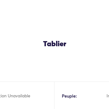
Tablier
OK
tion Unavailable
Peuple:
I