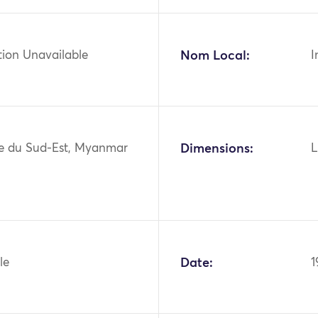
tion Unavailable
Nom Local:
I
sie du Sud-Est, Myanmar
Dimensions:
L
le
Date:
1