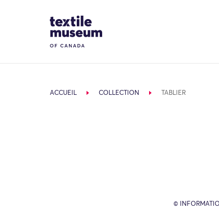
Skip to content
Site Logo
ACCUEIL
COLLECTION
TABLIER
© INFORMATIO