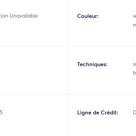
tion Unavailable
Couleur:
w
m
Techniques:
s
f
5
Ligne de Crédit:
D