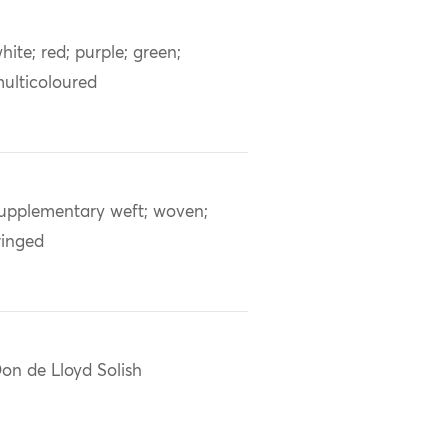
hite; red; purple; green;
ulticoloured
upplementary weft; woven;
ringed
on de Lloyd Solish