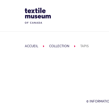
Skip to content
Site Logo
ACCUEIL
COLLECTION
TAPIS
© INFORMATIO