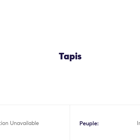
Tapis
OK
tion Unavailable
Peuple:
I