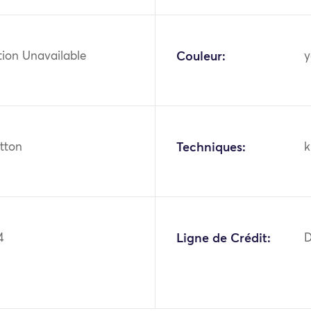
tion Unavailable
Couleur:
y
otton
Techniques:
k
4
Ligne de Crédit:
D