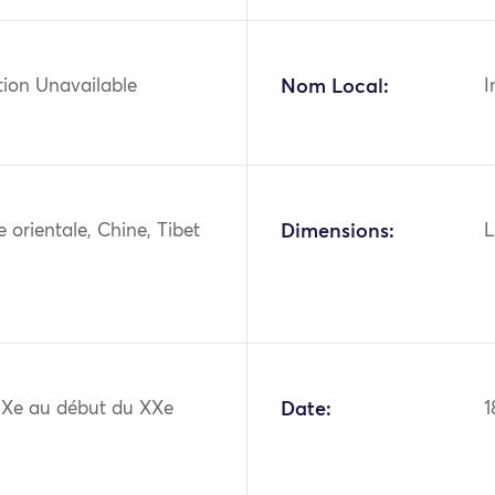
tion Unavailable
Nom Local:
I
ie orientale, Chine, Tibet
Dimensions:
L
XIXe au début du XXe
Date:
1