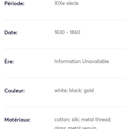
Période:
XIXe siècle
Date:
1830 - 1860
Ère:
Information Unavailable
Couleur:
white; black; gold
Matériaux:
cotton; silk; metal thread;
glass; metal sequin