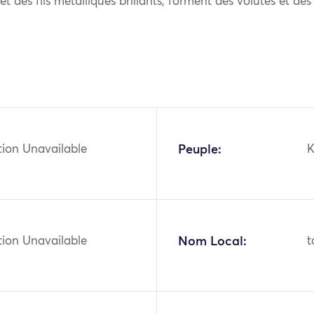
 et des fils métalliques brillants, forment des volutes et des 
tion Unavailable
Peuple:
K
tion Unavailable
Nom Local:
t