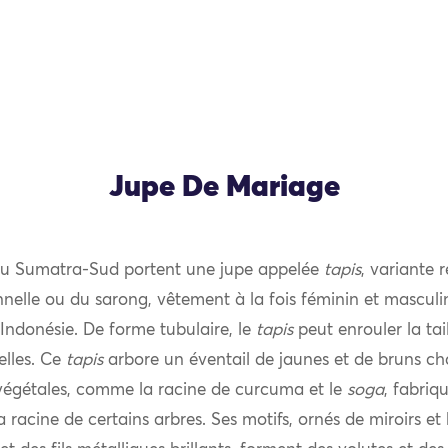
Jupe De Mariage
u Sumatra-Sud portent une jupe appelée
tapis
, variante 
nnelle ou du sarong, vêtement à la fois féminin et masculin
’Indonésie. De forme tubulaire, le
tapis
peut enrouler la tail
selles. Ce
tapis
arbore un éventail de jaunes et de bruns ch
végétales, comme la racine de curcuma et le
soga
, fabriq
la racine de certains arbres. Ses motifs, ornés de miroirs e