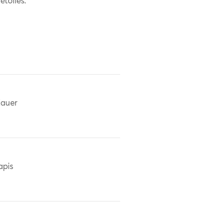
étoiles.
auer
apis