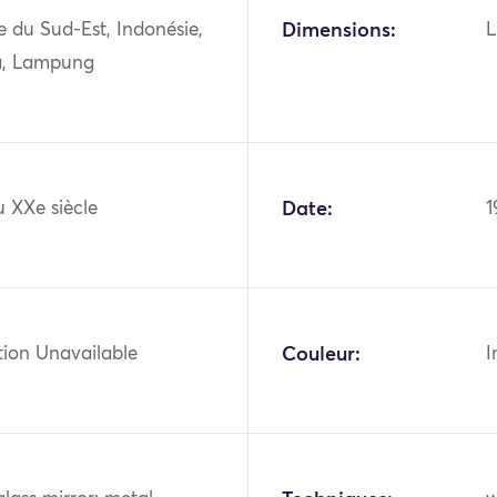
ie du Sud-Est, Indonésie,
Dimensions:
L
a, Lampung
 XXe siècle
Date:
1
tion Unavailable
Couleur:
I