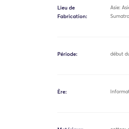
Lieu de
Asie: As
Fabrication:
Sumatr
Période:
début du
Ère:
Informa