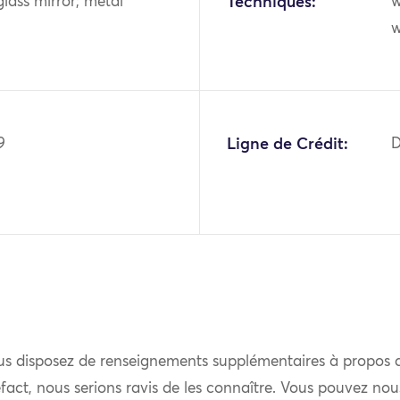
glass mirror; metal
Techniques:
w
w
9
Ligne de Crédit:
D
us disposez de renseignements supplémentaires à propos 
fact, nous serions ravis de les connaître. Vous pouvez nou