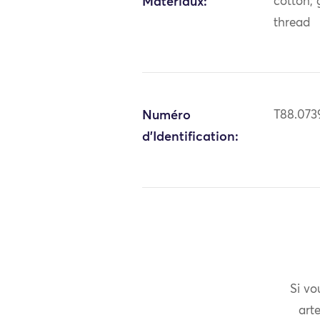
Matériaux:
cotton; 
thread
Numéro
T88.073
d'Identification:
Si vo
arte