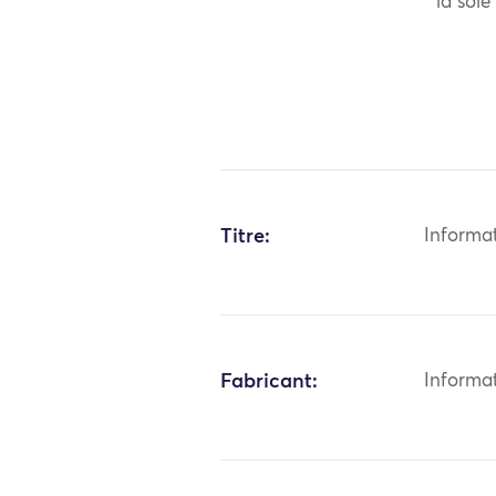
la soie
Titre:
Informa
Fabricant:
Informa