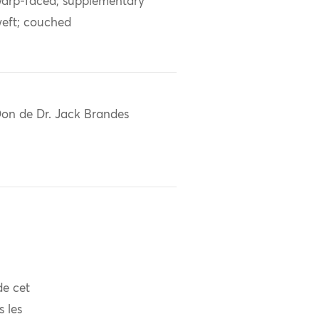
arp-faced; supplementary
eft; couched
on de Dr. Jack Brandes
de cet
s les