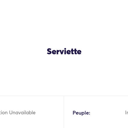
Serviette
OK
tion Unavailable
Peuple:
I