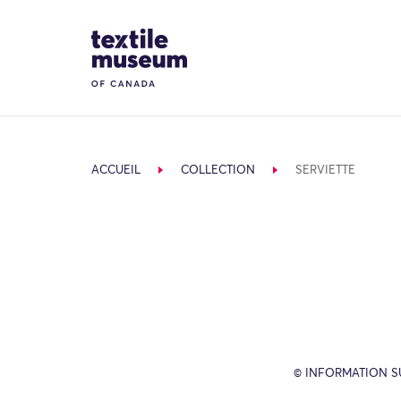
Skip to content
Site Logo
ACCUEIL
COLLECTION
SERVIETTE
© INFORMATION SU