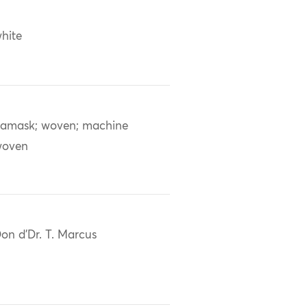
hite
amask; woven; machine
woven
on d'Dr. T. Marcus