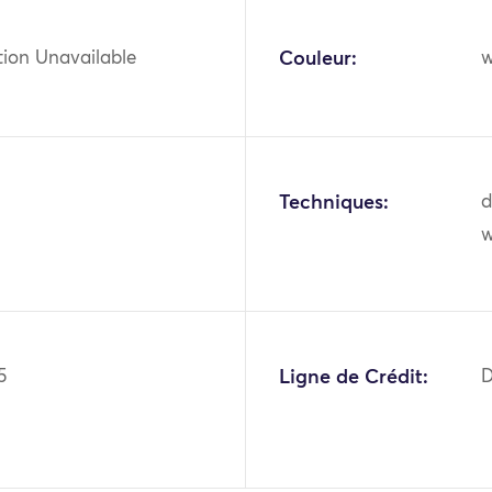
tion Unavailable
Couleur:
w
Techniques:
d
5
Ligne de Crédit:
D