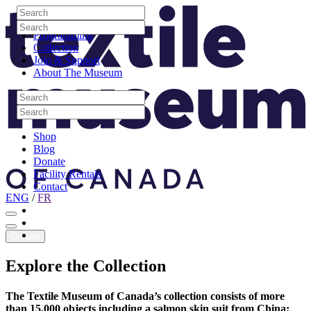
Skip to content
Search
Site Logo
Search
Visit
Search
Search
Programming
Collection
Join & Support
About The Museum
Search
Search
Search
Search
Shop
Blog
Donate
Facility Rentals
Contact
ENG
/
FR
Facebook
Instagram
Youtube
Donate
Explore
the
Collection
The Textile Museum of Canada’s collection consists of more
than 15,000 objects including a salmon skin suit from China;