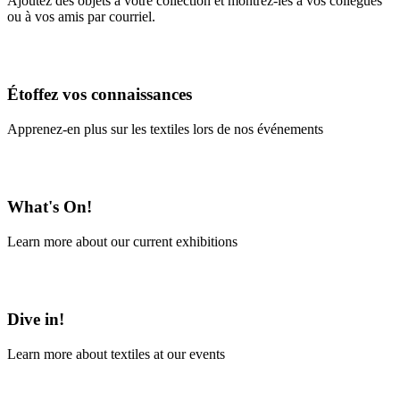
Ajoutez des objets à votre collection et montrez-les à vos collègues
ou à vos amis par courriel.
En savoir plus
Étoffez vos connaissances
Apprenez-en plus sur les textiles lors de nos événements
En savoir plus
What's On!
Learn more about our current exhibitions
Learn More
Dive in!
Learn more about textiles at our events
Learn More