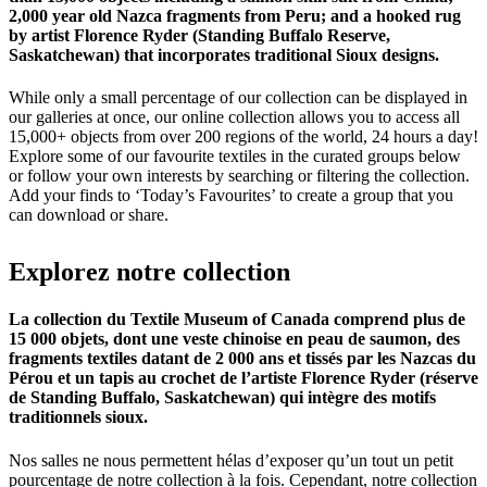
2,000 year old Nazca fragments from Peru; and a hooked rug
by artist Florence Ryder (Standing Buffalo Reserve,
Saskatchewan) that incorporates traditional Sioux designs.
While only a small percentage of our collection can be displayed in
our galleries at once, our online collection allows you to access all
15,000+ objects from over 200 regions of the world, 24 hours a day!
Explore some of our favourite textiles in the curated groups below
or follow your own interests by searching or filtering the collection.
Add your finds to ‘Today’s Favourites’ to create a group that you
can download or share.
Explorez
notre
collection
La collection du Textile Museum of Canada comprend plus de
15 000 objets, dont une veste chinoise en peau de saumon, des
fragments textiles datant de 2 000 ans et tissés par les Nazcas du
Pérou et un tapis au crochet de l’artiste Florence Ryder (réserve
de Standing Buffalo, Saskatchewan) qui intègre des motifs
traditionnels sioux.
Nos salles ne nous permettent hélas d’exposer qu’un tout un petit
pourcentage de notre collection à la fois. Cependant, notre collection