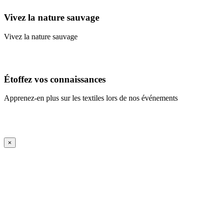
Vivez la nature sauvage
Vivez la nature sauvage
En savoir plus
Étoffez vos connaissances
Apprenez-en plus sur les textiles lors de nos événements
En savoir plus
iFrame Title
×