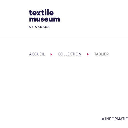
Skip to content
Site Logo
ACCUEIL
COLLECTION
TABLIER
© INFORMATIO