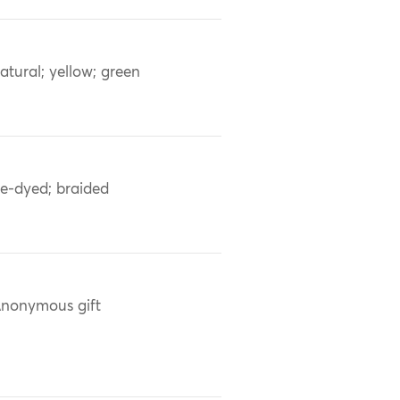
atural; yellow; green
ie-dyed; braided
nonymous gift