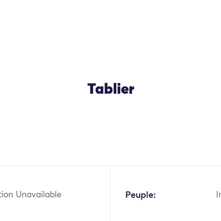
Tablier
OK
tion Unavailable
Peuple:
I