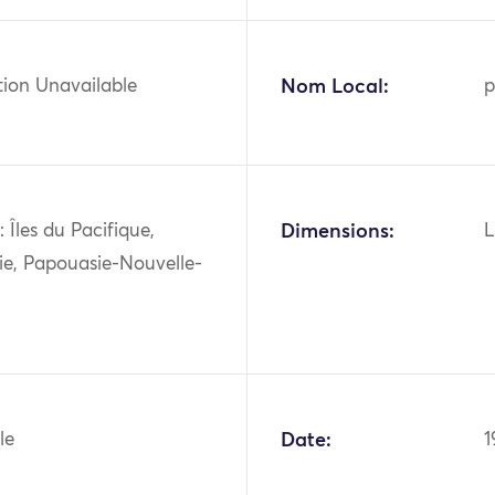
tion Unavailable
Nom Local:
p
 Îles du Pacifique,
Dimensions:
L
ie, Papouasie-Nouvelle-
le
Date:
1