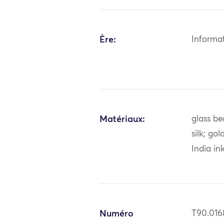
Ère:
Informa
Matériaux:
glass be
silk; gol
India ink
Numéro
T90.016