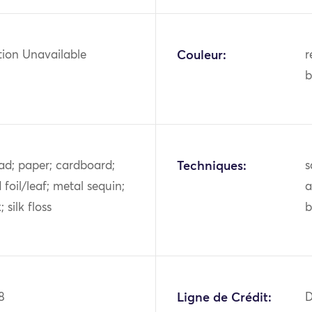
tion Unavailable
Couleur:
r
ad; paper; cardboard;
Techniques:
s
d foil/leaf; metal sequin;
a
; silk floss
b
8
Ligne de Crédit: