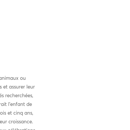
 animaux ou
 et assurer leur
és recherchées,
ait l’enfant de
is et cinq ans,
eur croissance.