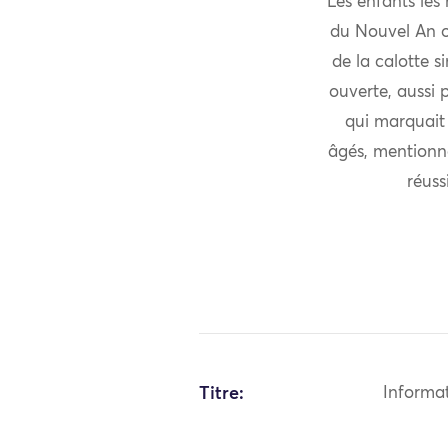
Les enfants les
du Nouvel An ou
de la calotte s
ouverte, aussi 
qui marquait 
âgés, mentionno
réuss
Titre:
Informa