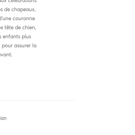
aux célébrations
pes de chapeaux,
e d’une couronne
e tête de chien,
s enfants plus
 pour assurer la
avant.
Han