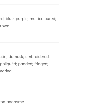
ed; blue; purple; multicoloured;
brown
atin; damask; embroidered;
ppliquéd; padded; fringed;
eaded
Don anonyme