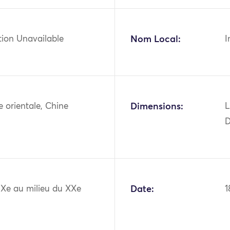
tion Unavailable
Nom Local:
I
ie orientale, Chine
Dimensions:
L
D
IXe au milieu du XXe
Date:
1