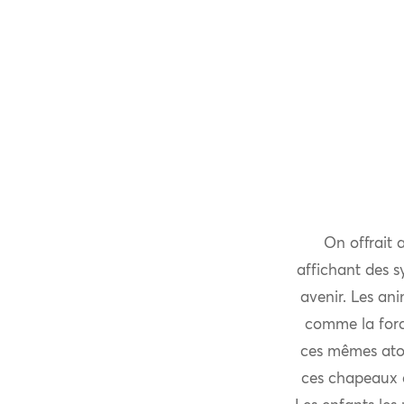
On offrait
affichant des s
avenir. Les an
comme la force
ces mêmes atou
ces chapeaux é