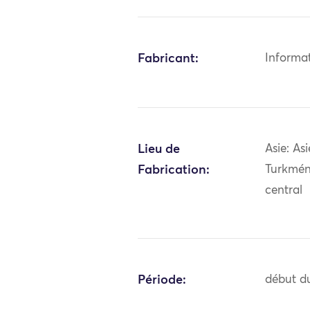
Fabricant:
Informa
Lieu de
Asie: Asi
Fabrication:
Turkmén
central
Période:
début du