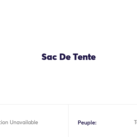
Sac De Tente
tion Unavailable
Peuple:
T