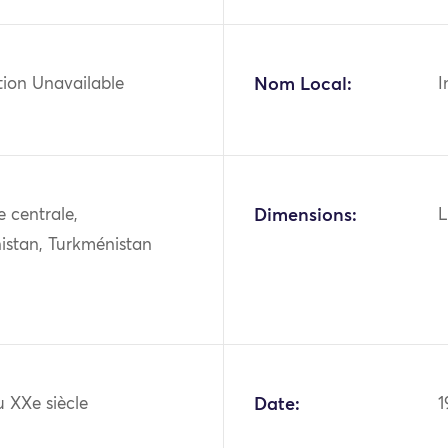
tion Unavailable
Nom Local:
I
e centrale,
Dimensions:
L
istan, Turkménistan
 XXe siècle
Date:
1