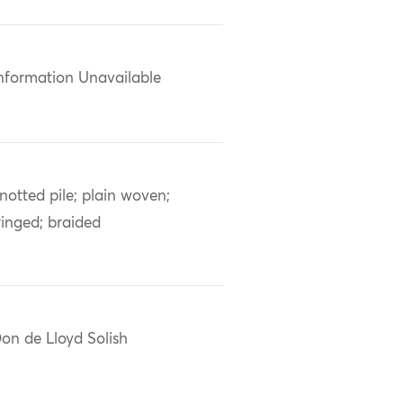
nformation Unavailable
notted pile; plain woven;
ringed; braided
on de Lloyd Solish