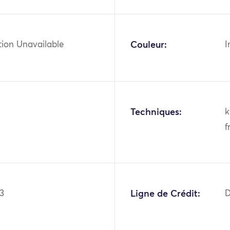
tion Unavailable
Couleur:
I
Techniques:
k
f
3
Ligne de Crédit:
D