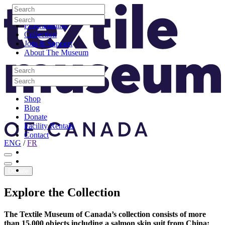
Skip to content
Search
Site Logo
Search
Visit
Search
Search
Programming
Collection
Join & Support
About The Museum
Search
Search
Search
Search
Shop
Blog
Donate
Facility Rentals
Contact
ENG
/
FR
Facebook
Instagram
Youtube
Donate
Explore
the
Collection
The Textile Museum of Canada’s collection consists of more
than 15,000 objects including a salmon skin suit from China;