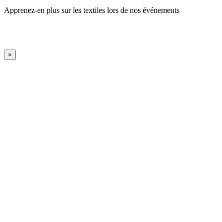
Apprenez-en plus sur les textiles lors de nos événements
En savoir plus
iFrame Title
×