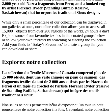
2,000 year old Nazca fragments from Peru; and a hooked rug
by artist Florence Ryder (Standing Buffalo Reserve,
Saskatchewan) that incorporates traditional Sioux designs.
While only a small percentage of our collection can be displayed in
our galleries at once, our online collection allows you to access all
15,000+ objects from over 200 regions of the world, 24 hours a day!
Explore some of our favourite textiles in the curated groups below
or follow your own interests by searching or filtering the collection.
Add your finds to ‘Today’s Favourites’ to create a group that you
can download or share.
Explorez
notre
collection
La collection du Textile Museum of Canada comprend plus de
15 000 objets, dont une veste chinoise en peau de saumon, des
fragments textiles datant de 2 000 ans et tissés par les Nazcas du
Pérou et un tapis au crochet de l’artiste Florence Ryder (réserve
de Standing Buffalo, Saskatchewan) qui intègre des motifs
traditionnels sioux.
Nos salles ne nous permettent hélas d’exposer qu’un tout un petit
pourcentage de notre collection à la fois. Cependant, notre collection