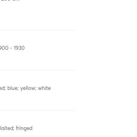
900 - 1930
ed; blue; yellow; white
laited; fringed