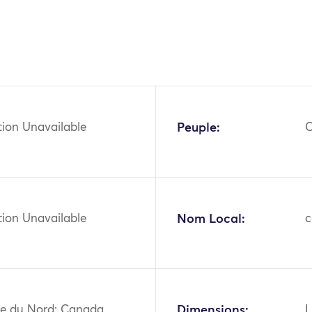
tion Unavailable
Peuple:
C
tion Unavailable
Nom Local:
c
e du Nord: Canada,
Dimensions:
L