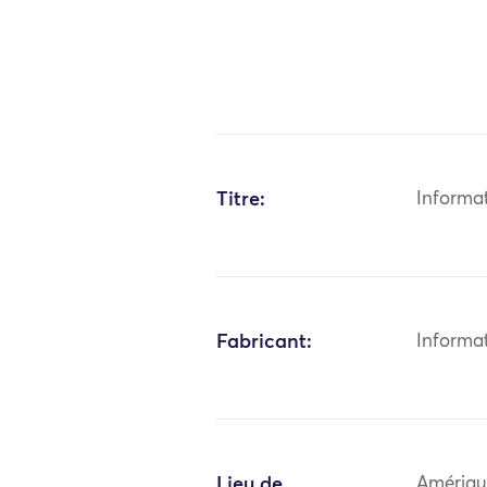
Titre:
Informa
Fabricant:
Informa
Lieu de
Amériqu