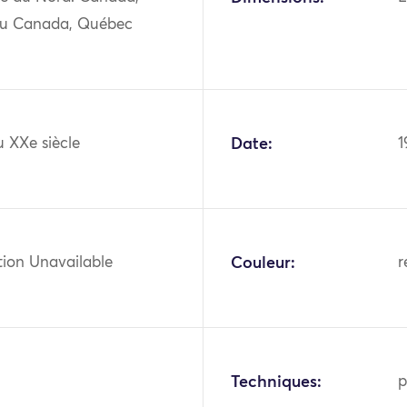
du Canada, Québec
 XXe siècle
Date:
1
tion Unavailable
Couleur:
r
Techniques:
p