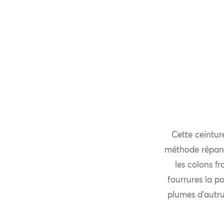
Cette ceinture
méthode répand
les colons f
fourrures la p
plumes d’autru