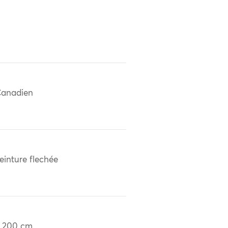
anadien
einture flechée
 200 cm