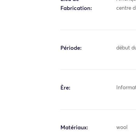
Fabrication:
centre 
Période:
début du
Ère:
Informa
Matériaux:
wool