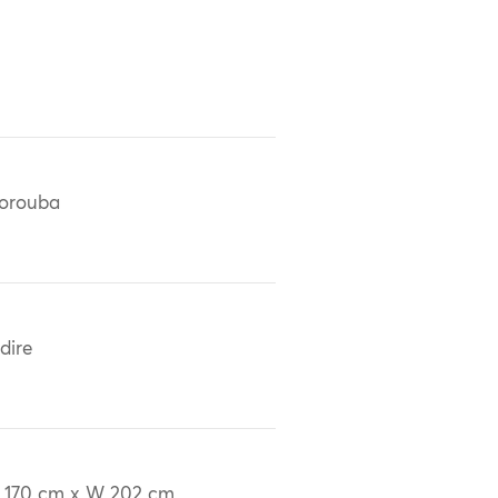
orouba
dire
 170 cm x W 202 cm