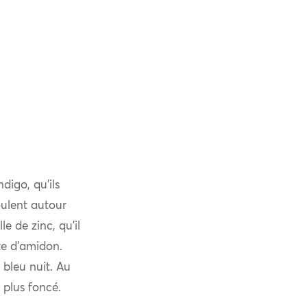
digo, qu’ils
oulent autour
e de zinc, qu’il
te d’amidon.
 bleu nuit. Au
 plus foncé.