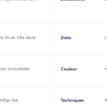
 la fin du XXe siècle
Date:
c
tion Unavailable
Couleur:
I
indigo dye
Techniques:
s