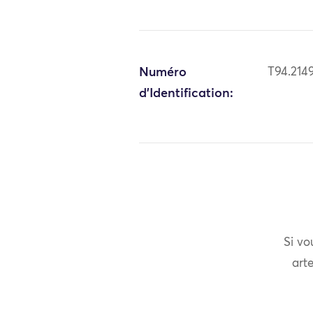
Numéro
T94.214
d'Identification:
Si vo
arte