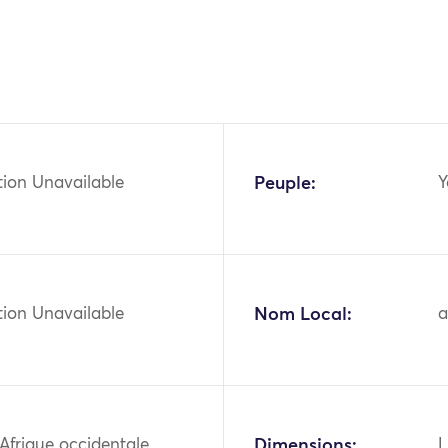
tion Unavailable
Peuple:
Y
tion Unavailable
Nom Local:
a
 Afrique occidentale,
Dimensions:
L