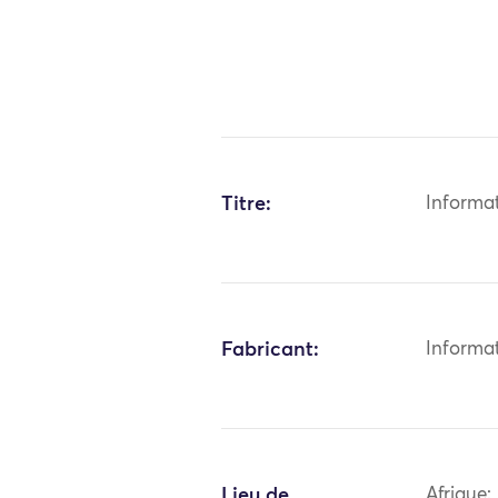
Titre:
Informa
Fabricant:
Informa
Lieu de
Afrique: