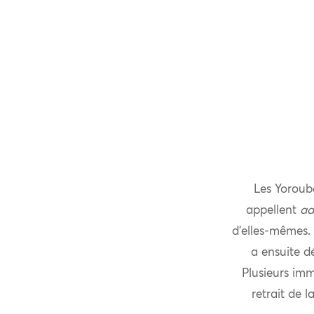
Les Yorouba
appellent
ad
d’elles-mêmes. 
a ensuite d
Plusieurs imm
retrait de 