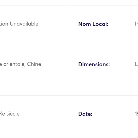
tion Unavailable
Nom Local:
I
ie orientale, Chine
Dimensions:
L
Xe siècle
Date:
1