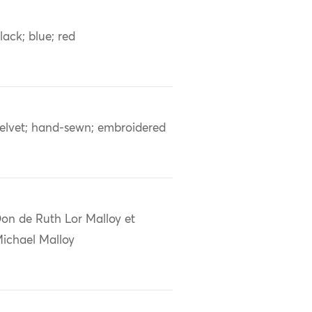
lack; blue; red
elvet; hand-sewn; embroidered
on de Ruth Lor Malloy et
ichael Malloy