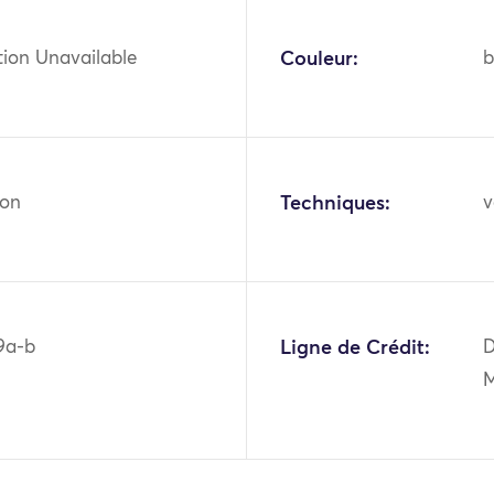
tion Unavailable
Couleur:
b
ton
Techniques:
v
9a-b
Ligne de Crédit:
D
M