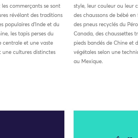
et les commerçants se sont
style, leur couleur ou le
res révélant des traditions
des chaussons de bébé en f
ies populaires d’Inde et du
des pneus recyclés du Pér
ne, les tapis perses du
Canada, des chaussettes tr
 centrale et une vaste
pieds bandés de Chine et d
t une cultures distinctes
végétales selon une techni
au Mexique.