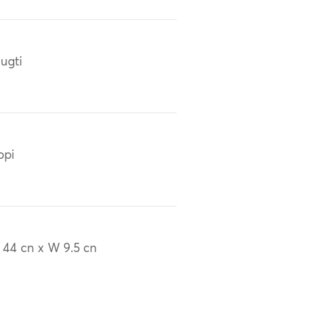
ugti
opi
 44 cn x W 9.5 cn