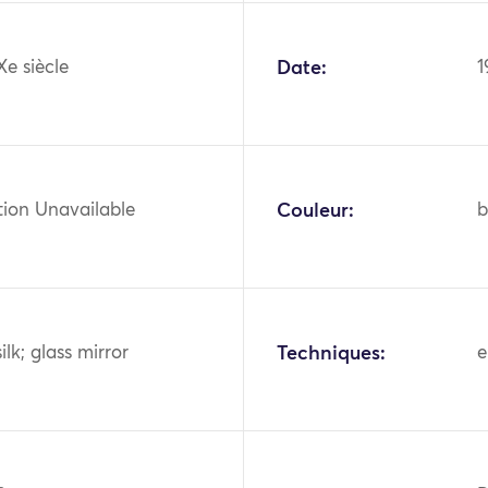
Xe siècle
Date:
1
tion Unavailable
Couleur:
b
ilk; glass mirror
Techniques:
e