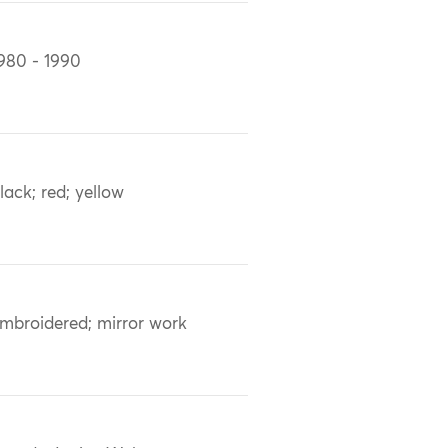
980 - 1990
lack; red; yellow
mbroidered; mirror work