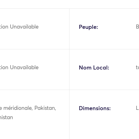
tion Unavailable
Peuple:
B
tion Unavailable
Nom Local:
t
ie méridionale, Pakistan,
Dimensions:
L
histan