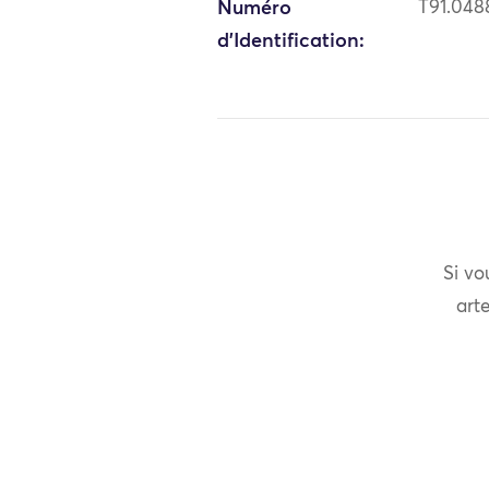
Numéro
T91.048
d'Identification:
Si vo
arte