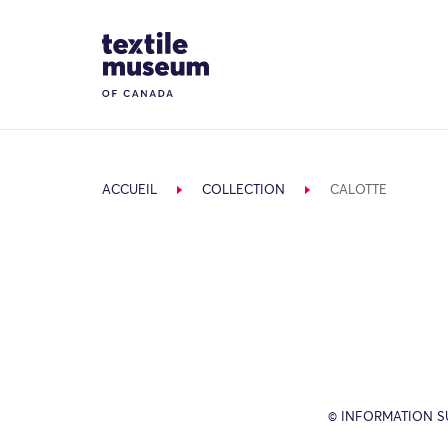
Skip to content
Site Logo
ACCUEIL
COLLECTION
CALOTTE
© INFORMATION SU