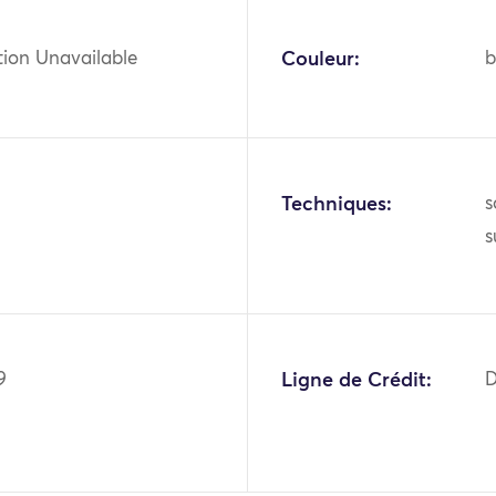
tion Unavailable
Couleur:
b
Techniques:
s
s
9
Ligne de Crédit:
D