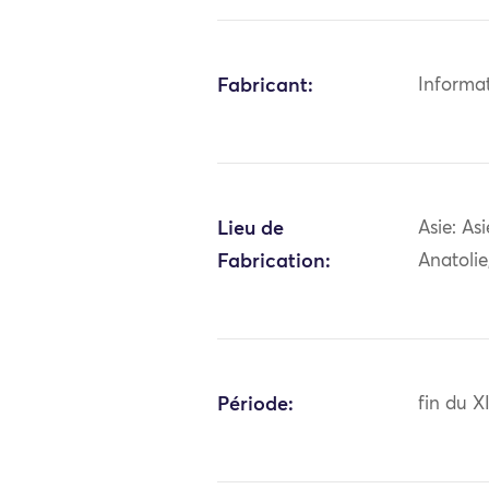
Fabricant:
Informa
Lieu de
Asie: As
Fabrication:
Anatolie
Période:
fin du X