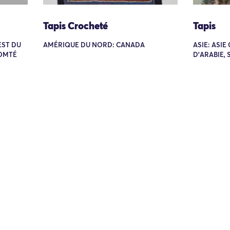
Tapis Crocheté
Tapis
EST DU
AMÉRIQUE DU NORD: CANADA
ASIE: ASI
COMTÉ
D'ARABIE, 