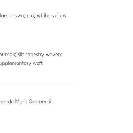
lue; brown; red; white; yellow
oumak; slit tapestry woven;
upplementary weft
on de Mark Czarnecki