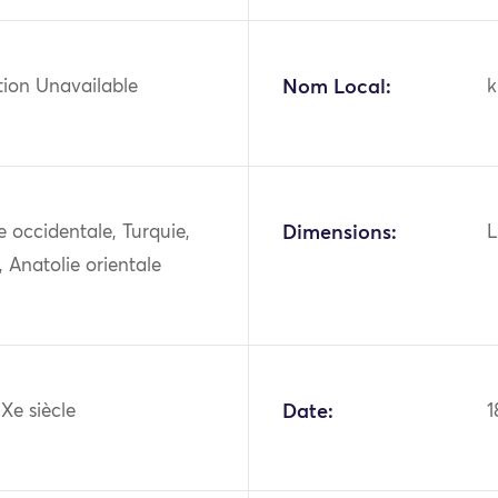
tion Unavailable
Nom Local:
k
ie occidentale, Turquie,
Dimensions:
L
, Anatolie orientale
IXe siècle
Date:
1