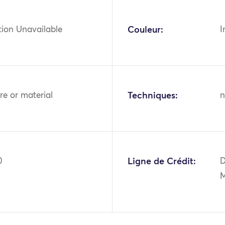
tion Unavailable
Couleur:
I
bre or material
Techniques:
n
0
Ligne de Crédit:
D
M