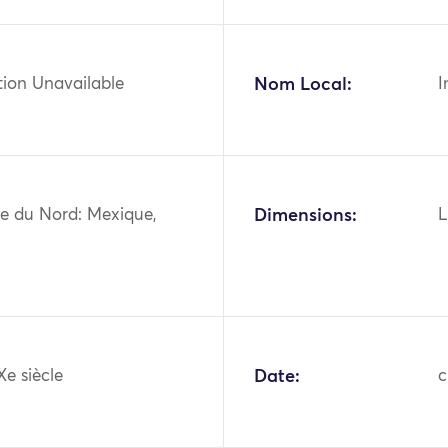
tion Unavailable
Nom Local:
I
e du Nord: Mexique,
Dimensions:
L
Xe siècle
Date:
c