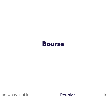
Bourse
tion Unavailable
Peuple:
I