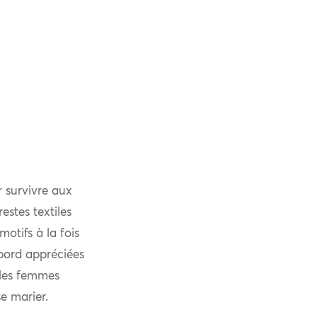
r survivre aux
estes textiles
otifs à la fois
bord appréciées
e les femmes
se marier.