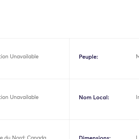
tion Unavailable
Peuple:
M
tion Unavailable
Nom Local:
I
e du Nord: Canada,
Dimensions:
L