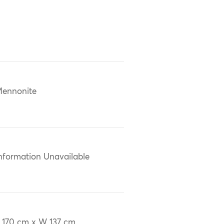
ennonite
nformation Unavailable
 170 cm x W 137 cm