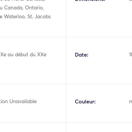
du Canada, Ontario,
e Waterloo, St. Jacobs
XIXe au début du XXe
Date:
1
tion Unavailable
Couleur:
m