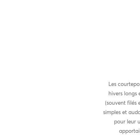
Les courtepoi
hivers longs 
(souvent filés 
simples et aud
pour leur u
apportaie