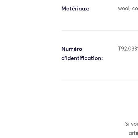
Matériaux:
wool; c
Numéro
T92.033
d'Identification:
Si vo
arte