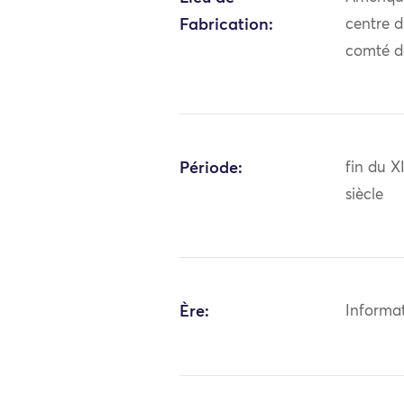
Fabrication:
centre 
comté d
Période:
fin du 
siècle
Ère:
Informa