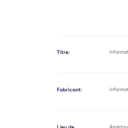
Titre:
Informa
Fabricant:
Informa
Lieu de
Amériqu