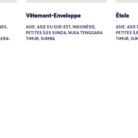
Vêtement-Enveloppe
Étole
NES,
ASIE: ASIE DU SUD-EST, INDONÉSIE,
ASIE: ASIE
PETITES ÎLES SUNDA, NUSA TENGGARA
PETITES Î
LERA-
TIMUR, SUMBA
TIMUR, SU