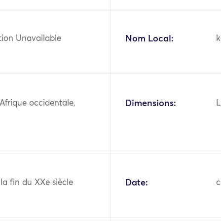
tion Unavailable
Nom Local:
k
 Afrique occidentale,
Dimensions:
L
 la fin du XXe siècle
Date:
c