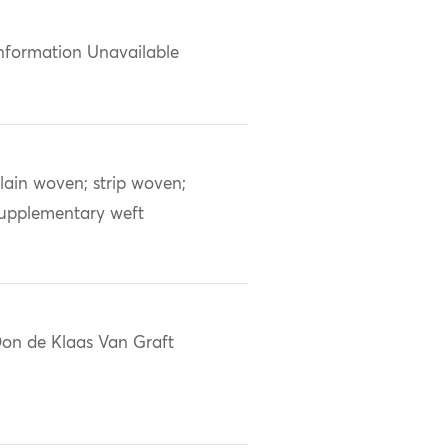
nformation Unavailable
lain woven; strip woven;
upplementary weft
on de Klaas Van Graft