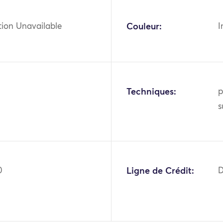
tion Unavailable
Couleur:
I
Techniques:
p
s
0
Ligne de Crédit:
D