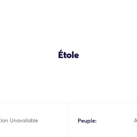
Étole
OK
tion Unavailable
Peuple:
A