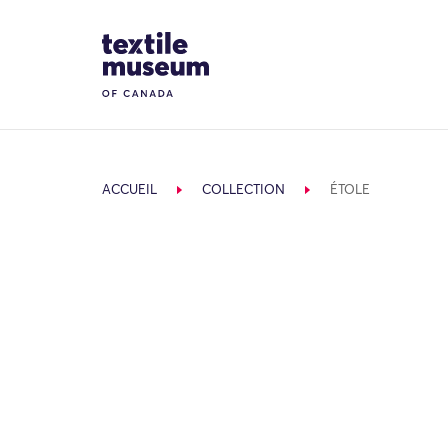
Skip to content
Site Logo
ACCUEIL
COLLECTION
ÉTOLE