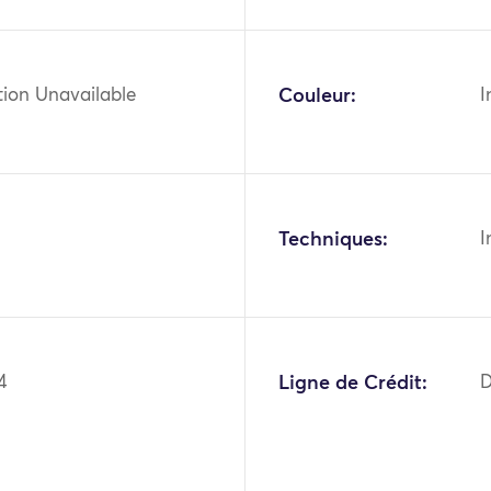
tion Unavailable
Couleur:
I
Techniques:
I
4
Ligne de Crédit:
D