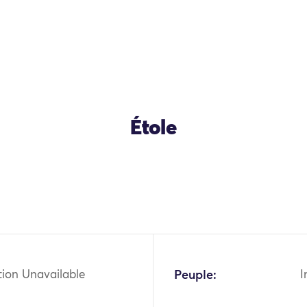
Étole
tion Unavailable
Peuple:
I