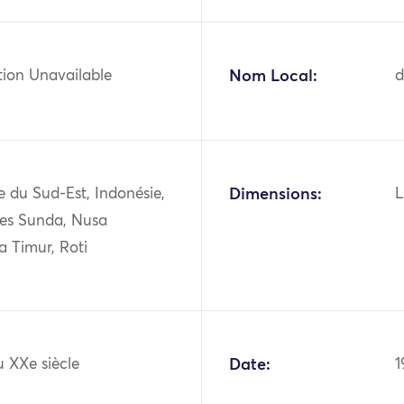
tion Unavailable
Nom Local:
d
ie du Sud-Est, Indonésie,
Dimensions:
L
îles Sunda, Nusa
a Timur, Roti
 XXe siècle
Date:
1