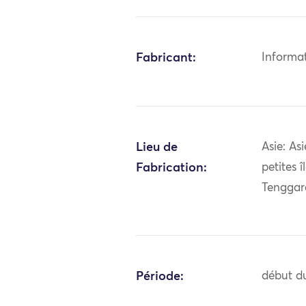
Fabricant:
Informa
Lieu de
Asie: As
Fabrication:
petites 
Tenggar
Période:
début du