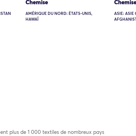
Chemise
Chemis
ISTAN
AMÉRIQUE DU NORD: ÉTATS-UNIS,
ASIE: ASI
HAWAÏ
AFGHANIS
ent plus de 1 000 textiles de nombreux pays