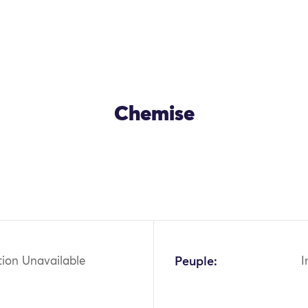
Chemise
OK
tion Unavailable
Peuple:
I