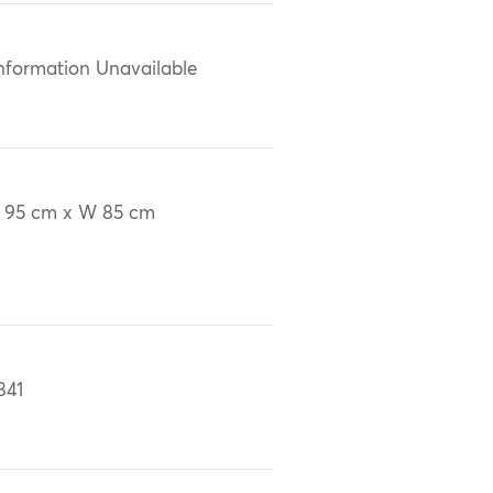
nformation Unavailable
 95 cm x W 85 cm
841