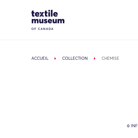
Skip to content
Site Logo
ACCUEIL
COLLECTION
CHEMISE
© IN