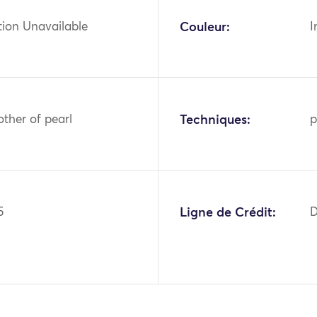
tion Unavailable
Couleur:
I
other of pearl
Techniques:
p
5
Ligne de Crédit:
D