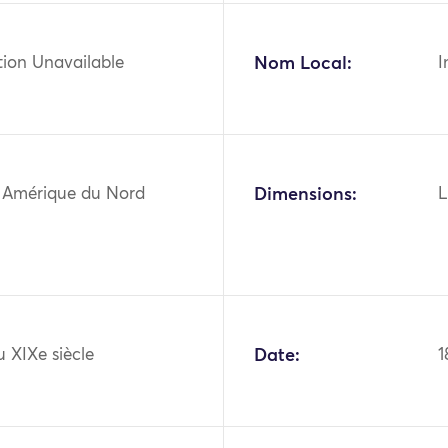
tion Unavailable
Nom Local:
I
 Amérique du Nord
Dimensions:
L
u XIXe siècle
Date:
1