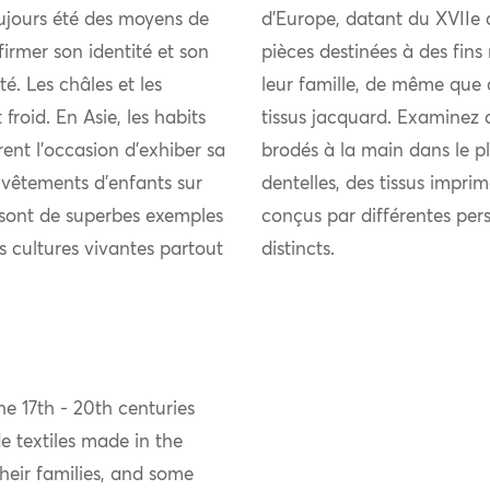
ujours été des moyens de
d’Europe, datant du XVIIe 
firmer son identité et son
pièces destinées à des fins
 Les châles et les
leur famille, de même que 
froid. En Asie, les habits
tissus jacquard. Examinez 
rent l’occasion d’exhiber sa
brodés à la main dans le pl
s vêtements d’enfants sur
dentelles, des tissus imprim
s sont de superbes exemples
conçus par différentes per
es cultures vivantes partout
distincts.
e 17th - 20th centuries
 textiles made in the
eir families, and some