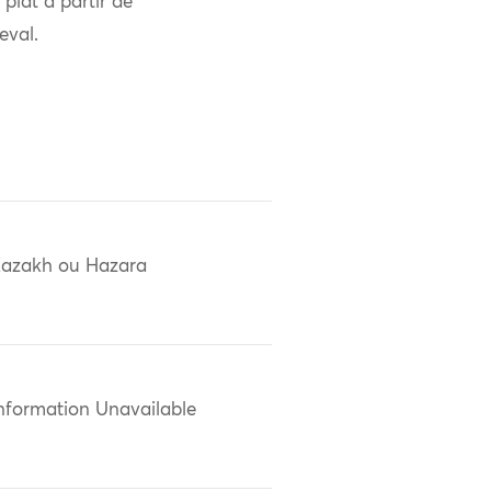
plat à partir de
eval.
azakh ou Hazara
nformation Unavailable