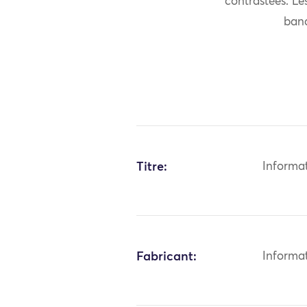
contrastées. Le
band
Titre:
Informa
Fabricant:
Informa