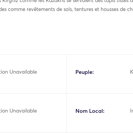
s Kirghiz comme les Kazakhs se servaient des tapis tissés à 
es comme revêtements de sols, tentures et housses de ch
tion Unavailable
Peuple:
K
tion Unavailable
Nom Local:
I