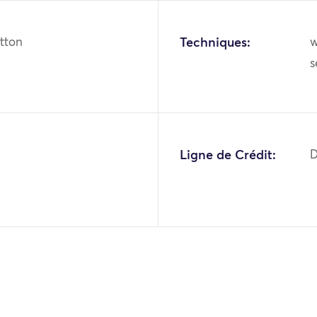
otton
Techniques:
w
s
Ligne de Crédit:
D