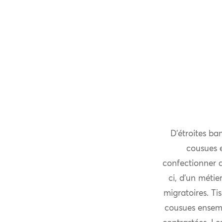
D’étroites ba
cousues 
confectionner de
ci, d’un méti
migratoires. Ti
cousues ensembl