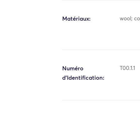
Matériaux:
wool; c
Numéro
T00.1.1
d'Identification: