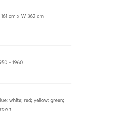
 161 cm x W 362 cm
950 - 1960
lue; white; red; yellow; green;
brown