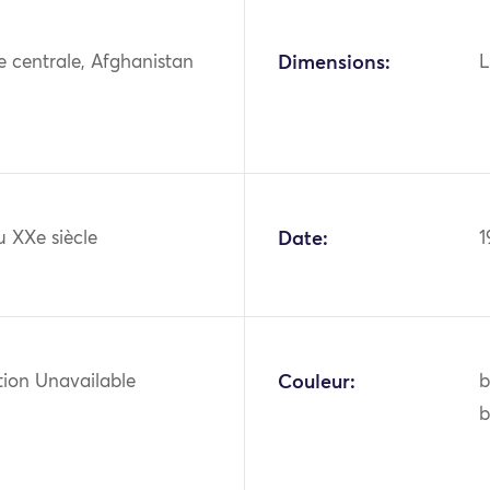
ie centrale, Afghanistan
Dimensions:
L
u XXe siècle
Date:
1
tion Unavailable
Couleur:
b