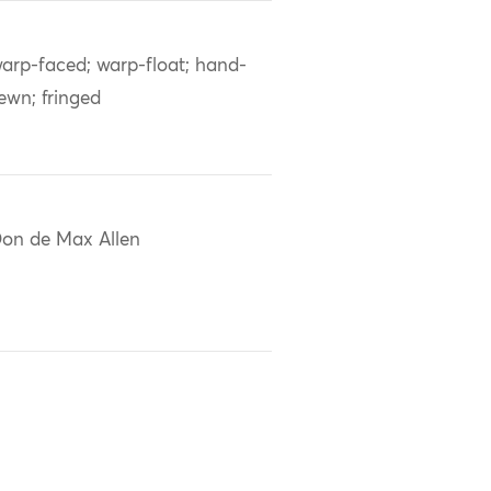
arp-faced; warp-float; hand-
ewn; fringed
on de Max Allen