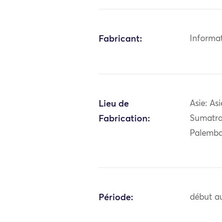
Fabricant:
Informa
Lieu de
Asie: As
Fabrication:
Sumatra
Palemb
Période:
début au