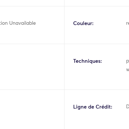
tion Unavailable
Couleur:
r
Techniques:
p
w
5
Ligne de Crédit:
D