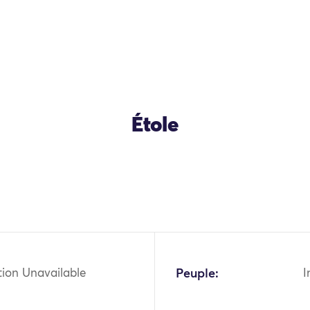
Étole
OK
tion Unavailable
Peuple:
I