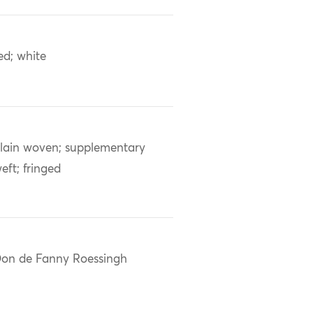
ed; white
lain woven; supplementary
eft; fringed
on de Fanny Roessingh