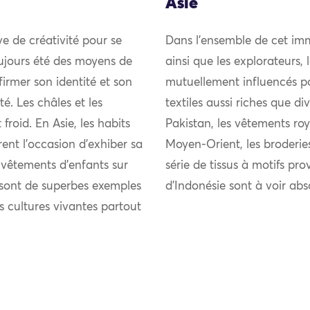
Asie
uve de créativité pour se
Dans l’ensemble de cet imm
ujours été des moyens de
ainsi que les explorateurs,
firmer son identité et son
mutuellement influencés pou
 Les châles et les
textiles aussi riches que di
froid. En Asie, les habits
Pakistan, les vêtements roy
rent l’occasion d’exhiber sa
Moyen-Orient, les broderie
s vêtements d’enfants sur
série de tissus à motifs pro
s sont de superbes exemples
d’Indonésie sont à voir ab
es cultures vivantes partout