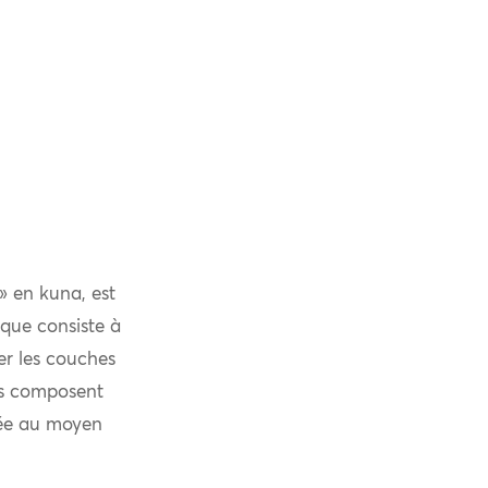
u » en kuna, est
ique consiste à
er les couches
els composent
rtée au moyen