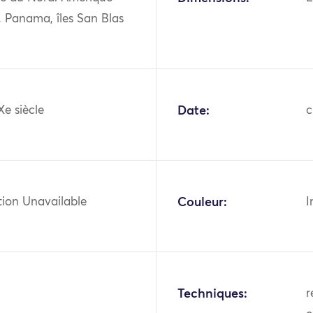
, Panama, îles San Blas
Xe siècle
Date:
c
tion Unavailable
Couleur:
I
Techniques:
r