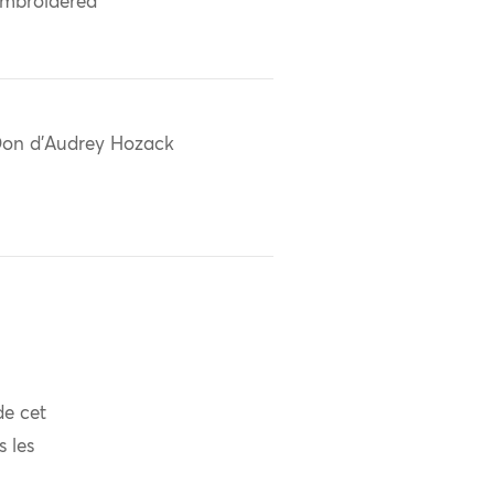
mbroidered
on d'Audrey Hozack
de cet
s les