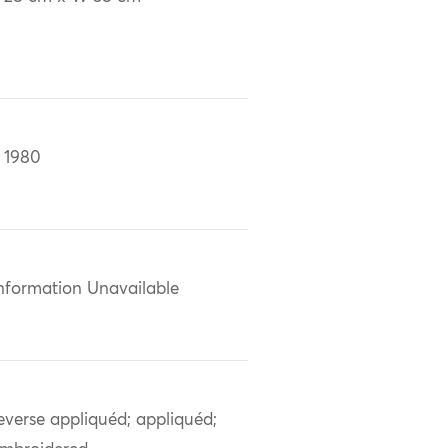
 1980
nformation Unavailable
everse appliquéd; appliquéd;