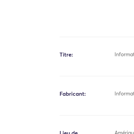
Titre:
Informa
Fabricant:
Informa
Lieu de
Amériqu