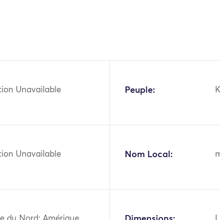
tion Unavailable
Peuple:
tion Unavailable
Nom Local:
e du Nord: Amérique
Dimensions:
L