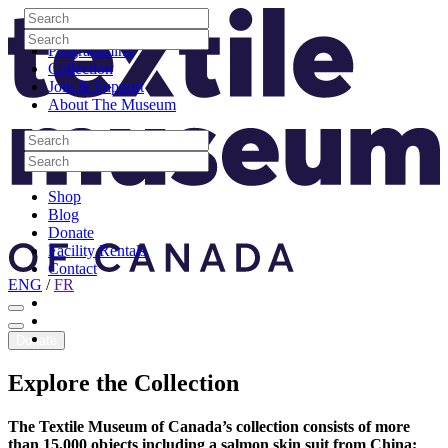
Skip to content
Search
Site Logo
Search
Visit
Search
Search
Programming
Collection
Join & Support
About The Museum
Search
Search
Search
Search
Shop
Blog
Donate
Facility Rentals
Contact
ENG
/
FR
Facebook
Instagram
Youtube
Donate
Explore
the
Collection
The Textile Museum of Canada’s collection consists of more
than 15,000 objects including a salmon skin suit from China;