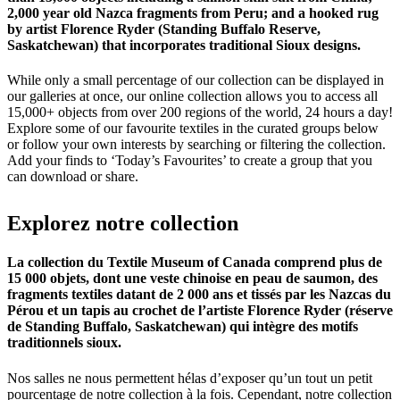
2,000 year old Nazca fragments from Peru; and a hooked rug
by artist Florence Ryder (Standing Buffalo Reserve,
Saskatchewan) that incorporates traditional Sioux designs.
While only a small percentage of our collection can be displayed in
our galleries at once, our online collection allows you to access all
15,000+ objects from over 200 regions of the world, 24 hours a day!
Explore some of our favourite textiles in the curated groups below
or follow your own interests by searching or filtering the collection.
Add your finds to ‘Today’s Favourites’ to create a group that you
can download or share.
Explorez
notre
collection
La collection du Textile Museum of Canada comprend plus de
15 000 objets, dont une veste chinoise en peau de saumon, des
fragments textiles datant de 2 000 ans et tissés par les Nazcas du
Pérou et un tapis au crochet de l’artiste Florence Ryder (réserve
de Standing Buffalo, Saskatchewan) qui intègre des motifs
traditionnels sioux.
Nos salles ne nous permettent hélas d’exposer qu’un tout un petit
pourcentage de notre collection à la fois. Cependant, notre collection