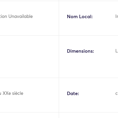
tion Unavailable
Nom Local:
I
Dimensions:
L
 XXe siècle
Date:
c