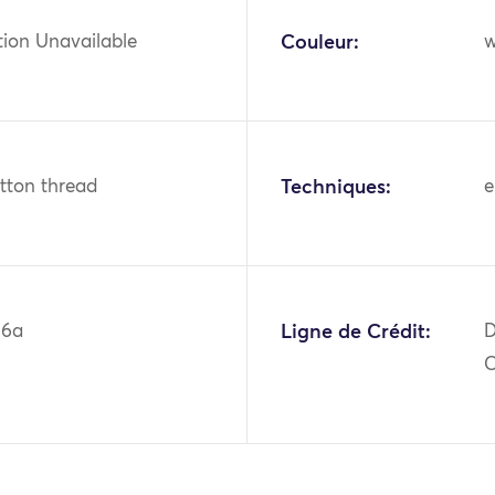
tion Unavailable
Couleur:
w
otton thread
Techniques:
e
06a
Ligne de Crédit:
D
C