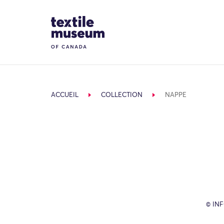
Skip to content
Site Logo
ACCUEIL
COLLECTION
NAPPE
© IN