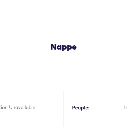
Nappe
OK
tion Unavailable
Peuple:
I